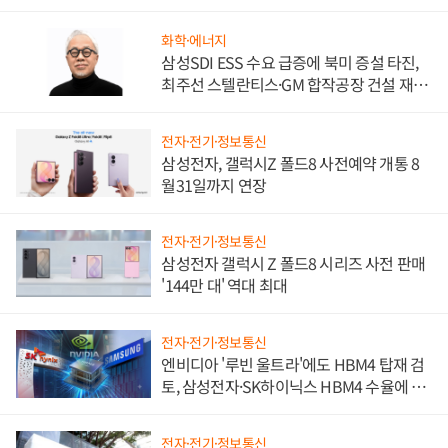
워
화학·에너지
삼성SDI ESS 수요 급증에 북미 증설 타진,
최주선 스텔란티스·GM 합작공장 건설 재추
진하나
전자·전기·정보통신
삼성전자, 갤럭시Z 폴드8 사전예약 개통 8
월31일까지 연장
전자·전기·정보통신
삼성전자 갤럭시 Z 폴드8 시리즈 사전 판매
'144만 대' 역대 최대
전자·전기·정보통신
엔비디아 '루빈 울트라'에도 HBM4 탑재 검
토, 삼성전자·SK하이닉스 HBM4 수율에 주
도권 갈린다
전자·전기·정보통신