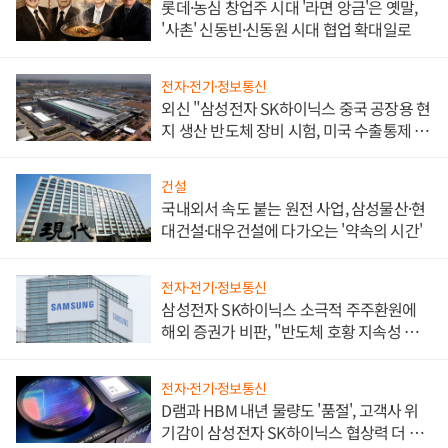
롯데·농심 창업주 시대 '라면 앙금'은 옛말,
'사촌' 신동빈·신동원 시대 협업 확대일로
전자·전기·정보통신
외신 "삼성전자 SK하이닉스 중국 공장용 현
지 생산 반도체 장비 시험, 미국 수출통제 대
비"
건설
국내외서 속도 붙는 원전 사업, 삼성물산·현
대건설·대우건설에 다가오는 '약속의 시간'
전자·전기·정보통신
삼성전자 SK하이닉스 소극적 주주환원에
해외 증권가 비판, "반도체 호황 지속성 의
문"
전자·전기·정보통신
D램과 HBM 내년 물량도 '품절', 고객사 위
기감이 삼성전자 SK하이닉스 협상력 더 키