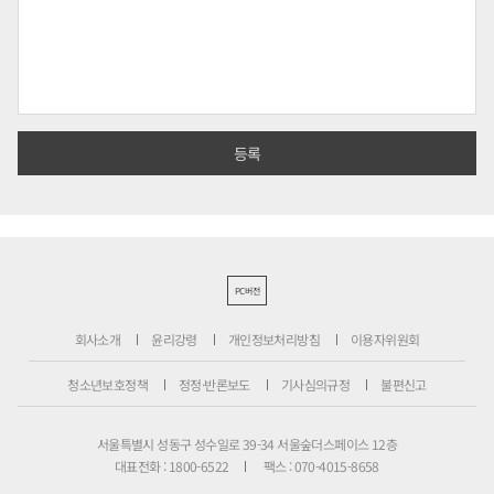
PC버전
회사소개
윤리강령
개인정보처리방침
이용자위원회
청소년보호정책
정정·반론보도
기사심의규정
불편신고
서울특별시 성동구 성수일로 39-34 서울숲더스페이스 12층
대표전화 : 1800-6522
팩스 : 070-4015-8658