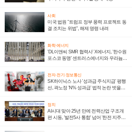
사회
미국 법원 "트럼프 정부 풍력 프로젝트 동
결 조치는 위법", 해제 명령 내려
화학·에너지
'DL이앤씨 SMR 협력사' X에너지, '한수원
포스코 동맹' 센트러스에너지와 우라늄
계약 체결
전자·전기·정보통신
SK하이닉스 노사 '성과급 주식지급' 평행
선, 곽노정 'N% 성과급' 법적 논란 벗을지
주목
정치
AI시대 맞아 25년 만에 전력산업 구조개
편 시동, '발전5사 통합' 넘어 '한전 지주사'
재편론도