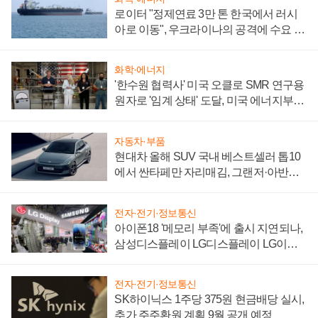
로이터 "정제연료 3만 톤 한국에서 러시
아로 이동", 우크라이나의 공격에 수요 늘
어
화학·에너지
'한수원 협력사' 미국 오클로 SMR 연구용
원자로 '임계 상태' 도달, 미국 에너지부
"중요한 이정표"
자동차·부품
현대차 올해 SUV 국내 베스트셀러 톱10
에서 싼타페만 자리매김, 그랜저·아반떼
'세단 쌍끌이'로 내수 방어
전자·전기·정보통신
아이폰18 '메모리 부족'에 출시 지연되나,
삼성디스플레이 LG디스플레이 LG이노
텍 '탈애플' 수익 다각화 속도
전자·전기·정보통신
SK하이닉스 1주당 375원 현금배당 실시,
추가 주주환원 계획 9월 공개 예정