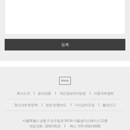
PC버전
회사소개
윤리강령
개인정보처리방침
이용자위원회
청소년보호정책
정정·반론보도
기사심의규정
불편신고
서울특별시 성동구 성수일로 39-34 서울숲더스페이스 12층
대표전화 : 1800-6522
팩스 : 070-4015-8658