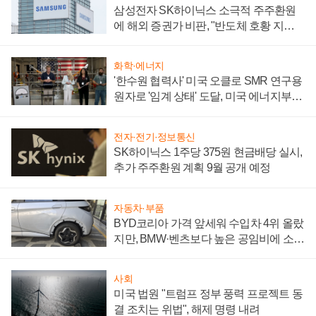
삼성전자 SK하이닉스 소극적 주주환원
에 해외 증권가 비판, "반도체 호황 지속
성 의문"
화학·에너지
'한수원 협력사' 미국 오클로 SMR 연구용
원자로 '임계 상태' 도달, 미국 에너지부
"중요한 이정표"
전자·전기·정보통신
SK하이닉스 1주당 375원 현금배당 실시,
추가 주주환원 계획 9월 공개 예정
자동차·부품
BYD코리아 가격 앞세워 수입차 4위 올랐
지만, BMW·벤츠보다 높은 공임비에 소비
자 불만 폭발
사회
미국 법원 "트럼프 정부 풍력 프로젝트 동
결 조치는 위법", 해제 명령 내려