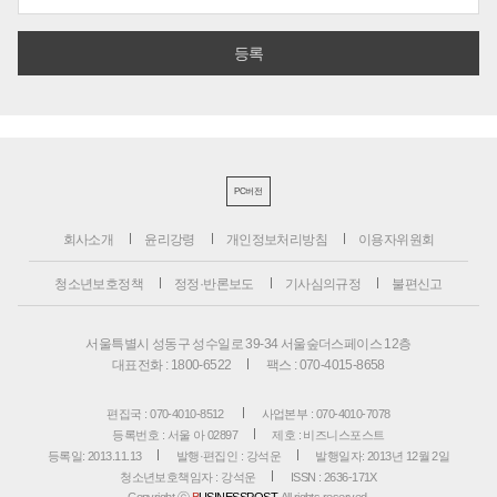
PC버전
회사소개
윤리강령
개인정보처리방침
이용자위원회
청소년보호정책
정정·반론보도
기사심의규정
불편신고
서울특별시 성동구 성수일로 39-34 서울숲더스페이스 12층
대표전화 : 1800-6522
팩스 : 070-4015-8658
편집국 : 070-4010-8512
사업본부 : 070-4010-7078
등록번호 : 서울 아 02897
제호 : 비즈니스포스트
등록일: 2013.11.13
발행·편집인 : 강석운
발행일자: 2013년 12월 2일
청소년보호책임자 : 강석운
ISSN : 2636-171X