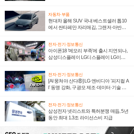
자동차·부품
현대차 올해 SUV 국내 베스트셀러 톱10
에서 싼타페만 자리매김, 그랜저·아반떼
'세단 쌍끌이'로 내수 방어
전자·전기·정보통신
아이폰18 '메모리 부족'에 출시 지연되나,
삼성디스플레이 LG디스플레이 LG이노
텍 '탈애플' 수익 다각화 속도
전자·전기·정보통신
[AI 뭉쳐야 산다⑧] LG·엔비디아 '피지컬 A
I' 동맹 강화, 구광모 제조·데이터·기술 결
집해 종합 로보틱스 기업으로
전자·전기·정보통신
삼성전자 넷리스트와 특허분쟁 매듭, 5년
동안 최대 1.3조 라이선스비 지급