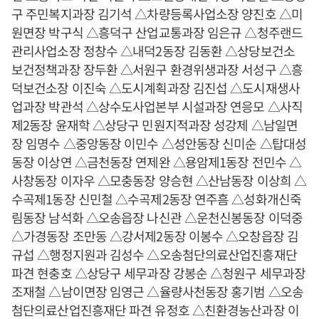
구 주민복지과장 김기석 △차량등록사업소장 양진호 △미
원면장 박구식 △흥덕구 산업교통과장 임은규 △청주랜드
관리사업소장 정창수 △내덕2동장 김동환 △상당보건소
보건정책과장 장두환 △서원구 환경위생과장 서성구 △흥
덕보건소장 이진숙 △도시계획과장 김진섭 △도시재생사
업과장 박관석 △상수도사업본부 시설과장 연응모 △사직
제2동장 윤재학 △상당구 민원지적과장 성강제 △남일면
장 임명수 △중앙동장 이민수 △성안동장 신미순 △탑대성
동장 이상연 △금천동장 연제완 △용암제1동장 전민수 △
사창동장 이자우 △모충동장 양승현 △산남동장 이상희 △
수곡제1동장 신민철 △수곡제2동장 연주흠 △성화개신죽
림동장 남석화 △오송읍장 나신관 △운천신봉동장 이덕중
△가경동장 조만동 △강서제2동장 이봉수 △오창읍장 김
규섭 △행정지원과 김성수 △오송첨단의료산업진흥재단
파견 현충호 △상당구 세무과장 강봉순 △청원구 세무과장
조재철 △남이면장 임영근 △율량사천동장 홍기범 △오송
첨단의료산업진흥재단 파견 유정호 △친환경농산과장 이