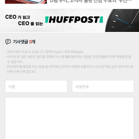
위'
기사댓글
0
개
200자까지 쓰실 수 있습니다. (현재 0 byte / 최대 400byte)
저작권 등 다른 사람의 권리를 침해하거나 명예를 훼손하는 댓글은 관련 법률에 의해 제재를 받을
수 있습니다.
타인에게 불쾌감을 주는 욕설 등 비하하는 단어가 내용에 포함되거나 인신공격성 글은 관리자의 판
단에 의해 삭제 합니다.