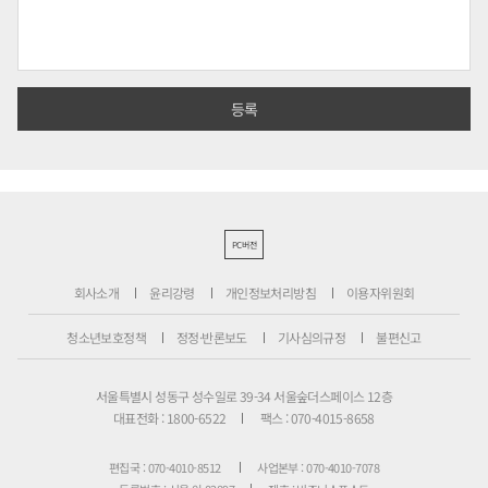
PC버전
회사소개
윤리강령
개인정보처리방침
이용자위원회
청소년보호정책
정정·반론보도
기사심의규정
불편신고
서울특별시 성동구 성수일로 39-34 서울숲더스페이스 12층
대표전화 : 1800-6522
팩스 : 070-4015-8658
편집국 : 070-4010-8512
사업본부 : 070-4010-7078