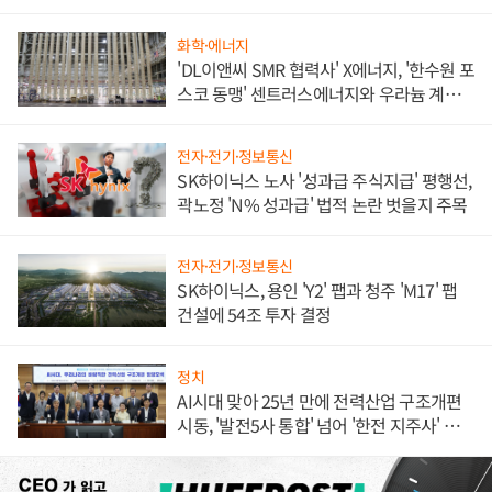
화학·에너지
'DL이앤씨 SMR 협력사' X에너지, '한수원 포
스코 동맹' 센트러스에너지와 우라늄 계약
체결
전자·전기·정보통신
SK하이닉스 노사 '성과급 주식지급' 평행선,
곽노정 'N% 성과급' 법적 논란 벗을지 주목
전자·전기·정보통신
SK하이닉스, 용인 'Y2' 팹과 청주 'M17' 팹
건설에 54조 투자 결정
정치
AI시대 맞아 25년 만에 전력산업 구조개편
시동, '발전5사 통합' 넘어 '한전 지주사' 재편
론도