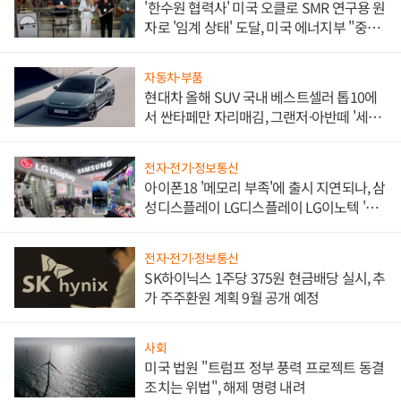
'한수원 협력사' 미국 오클로 SMR 연구용 원
자로 '임계 상태' 도달, 미국 에너지부 "중요
한 이정표"
자동차·부품
현대차 올해 SUV 국내 베스트셀러 톱10에
서 싼타페만 자리매김, 그랜저·아반떼 '세단
쌍끌이'로 내수 방어
전자·전기·정보통신
아이폰18 '메모리 부족'에 출시 지연되나, 삼
성디스플레이 LG디스플레이 LG이노텍 '탈
애플' 수익 다각화 속도
전자·전기·정보통신
SK하이닉스 1주당 375원 현금배당 실시, 추
가 주주환원 계획 9월 공개 예정
사회
미국 법원 "트럼프 정부 풍력 프로젝트 동결
조치는 위법", 해제 명령 내려