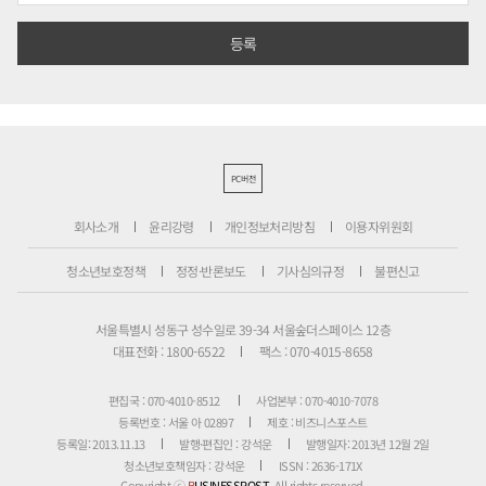
PC버전
회사소개
윤리강령
개인정보처리방침
이용자위원회
청소년보호정책
정정·반론보도
기사심의규정
불편신고
서울특별시 성동구 성수일로 39-34 서울숲더스페이스 12층
대표전화 : 1800-6522
팩스 : 070-4015-8658
편집국 : 070-4010-8512
사업본부 : 070-4010-7078
등록번호 : 서울 아 02897
제호 : 비즈니스포스트
등록일: 2013.11.13
발행·편집인 : 강석운
발행일자: 2013년 12월 2일
청소년보호책임자 : 강석운
ISSN : 2636-171X
Copyright ⓒ
B
USINESSPOST
. All rights reserved.