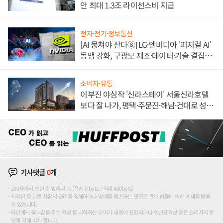
안 최대 1.3조 라이선스비 지급
전자·전기·정보통신
[AI 뭉쳐야 산다⑧] LG·엔비디아 '피지컬 AI'
동맹 강화, 구광모 제조·데이터·기술 결집
해 종합 로보틱스 기업으로
소비자·유통
이부진 야심작 '신라스테이' 서울신라호텔
보다 잘 나가, 평택·주문진·해남·건대로 성
장판 더 넓힌다
기사댓글
0
개
200자까지 쓰실 수 있습니다. (현재 0 byte / 최대 400byte)
저작권 등 다른 사람의 권리를 침해하거나 명예를 훼손하는 댓글은 관련 법률에 의해 제재를 받을
수 있습니다.
타인에게 불쾌감을 주는 욕설 등 비하하는 단어가 내용에 포함되거나 인신공격성 글은 관리자의 판
단에 의해 삭제 합니다.