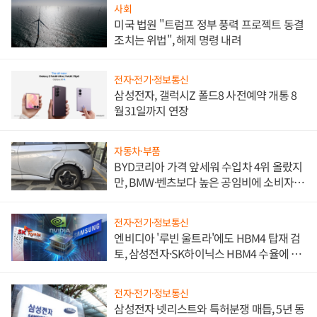
사회
미국 법원 "트럼프 정부 풍력 프로젝트 동결
조치는 위법", 해제 명령 내려
전자·전기·정보통신
삼성전자, 갤럭시Z 폴드8 사전예약 개통 8
월31일까지 연장
자동차·부품
BYD코리아 가격 앞세워 수입차 4위 올랐지
만, BMW·벤츠보다 높은 공임비에 소비자
불만 폭발
전자·전기·정보통신
엔비디아 '루빈 울트라'에도 HBM4 탑재 검
토, 삼성전자·SK하이닉스 HBM4 수율에 주
도권 갈린다
전자·전기·정보통신
삼성전자 넷리스트와 특허분쟁 매듭, 5년 동