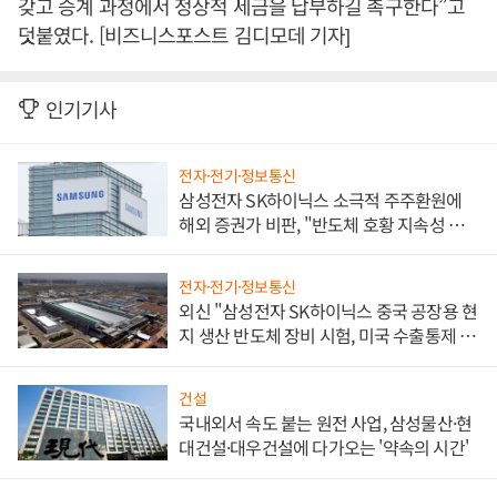
갖고 승계 과정에서 정상적 세금을 납부하길 촉구한다”고
덧붙였다. [비즈니스포스트 김디모데 기자]
인기기사
전자·전기·정보통신
삼성전자 SK하이닉스 소극적 주주환원에
해외 증권가 비판, "반도체 호황 지속성 의
문"
전자·전기·정보통신
외신 "삼성전자 SK하이닉스 중국 공장용 현
지 생산 반도체 장비 시험, 미국 수출통제 대
비"
건설
국내외서 속도 붙는 원전 사업, 삼성물산·현
대건설·대우건설에 다가오는 '약속의 시간'