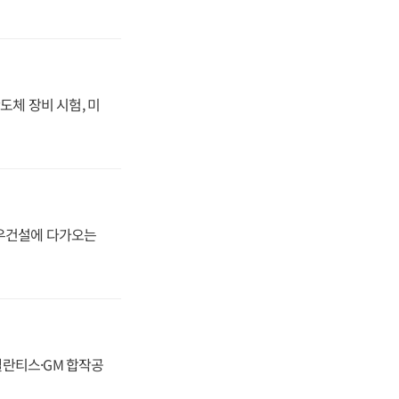
도체 장비 시험, 미
대우건설에 다가오는
스텔란티스·GM 합작공