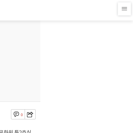
0
문화원 특2호실,