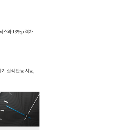
닉스와 13%p 격차
반기 실적 반등 시동,