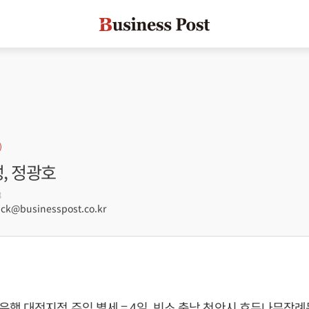
성, 정광호
8
ck@businesspost.co.kr
행 대전지점 주임 별세 = 4일, 빈소 충남 천안시 호두나무장례