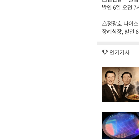
발인 6일 오전 7시,
△정광호 나이스신
장례식장, 발인 6일
인기기사