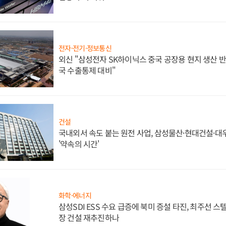
전자·전기·정보통신
외신 "삼성전자 SK하이닉스 중국 공장용 현지 생산 반
국 수출통제 대비"
건설
국내외서 속도 붙는 원전 사업, 삼성물산·현대건설·
'약속의 시간'
화학·에너지
삼성SDI ESS 수요 급증에 북미 증설 타진, 최주선 
장 건설 재추진하나