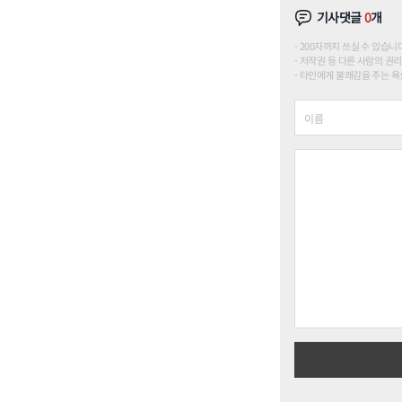
기사댓글
0
개
200자까지 쓰실 수 있습니다. (
저작권 등 다른 사람의 권리
타인에게 불쾌감을 주는 욕설