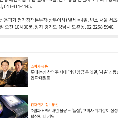
 041-414-4445.
용평가 평가정책본부장(상무이사) 별세 = 4일, 빈소 서울 서
 오전 10시30분, 장지 경기도 성남시 도촌동, 02-2258-5940.
소비자·유통
롯데·농심 창업주 시대 '라면 앙금'은 옛말, '사촌' 신
업 확대일로
전자·전기·정보통신
D램과 HBM 내년 물량도 '품절', 고객사 위기감이 삼
협상력 더 키워