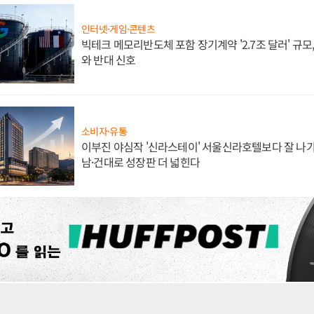
인터넷·게임·콘텐츠
빅테크 메모리반도체 포함 장기계약 '2.7조 달러' 규모,
와 반대 신호
소비자·유통
이부진 야심작 '신라스테이' 서울신라호텔보다 잘 나가
남·건대로 성장판 더 넓힌다