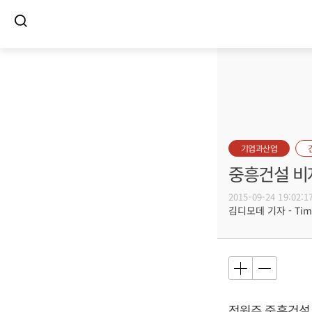
기업과산업
중흥건설 비
2015-09-24 19:02:1
김디모데 기자 - Timot
정원주 중흥건설