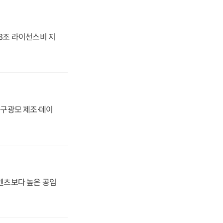
.3조 라이선스비 지
화, 구광모 제조·데이
·벤츠보다 높은 공임