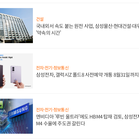
건설
국내외서 속도 붙는 원전 사업, 삼성물산·현대건설·
'약속의 시간'
전자·전기·정보통신
삼성전자, 갤럭시Z 폴드8 사전예약 개통 8월31일까
전자·전기·정보통신
엔비디아 '루빈 울트라'에도 HBM4 탑재 검토, 삼성전
M4 수율에 주도권 갈린다