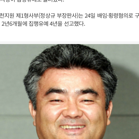
천지원 제1형사부(정상규 부장판사)는 24일 배임·횡령혐의로 
 2년6개월에 집행유예 4년을 선고했다.