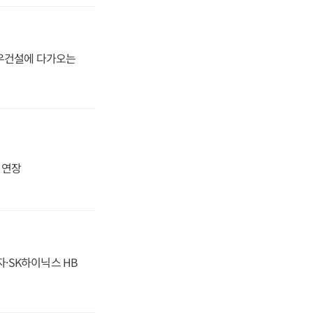
대우건설에 다가오는
지 연장
자·SK하이닉스 HB