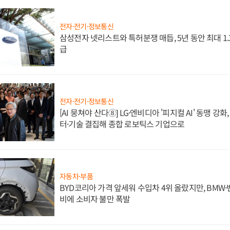
전자·전기·정보통신
삼성전자 넷리스트와 특허분쟁 매듭, 5년 동안 최대 1
급
전자·전기·정보통신
[AI 뭉쳐야 산다⑧] LG·엔비디아 '피지컬 AI' 동맹 강
터·기술 결집해 종합 로보틱스 기업으로
자동차·부품
BYD코리아 가격 앞세워 수입차 4위 올랐지만, BMW
비에 소비자 불만 폭발