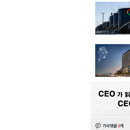
기사댓글
0
개