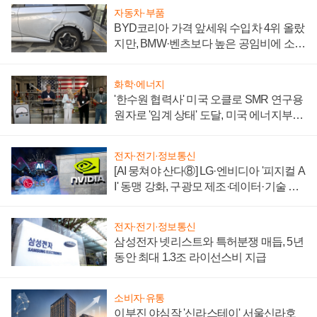
자동차·부품
BYD코리아 가격 앞세워 수입차 4위 올랐
지만, BMW·벤츠보다 높은 공임비에 소비
자 불만 폭발
화학·에너지
'한수원 협력사' 미국 오클로 SMR 연구용
원자로 '임계 상태' 도달, 미국 에너지부
"중요한 이정표"
전자·전기·정보통신
[AI 뭉쳐야 산다⑧] LG·엔비디아 '피지컬 A
I' 동맹 강화, 구광모 제조·데이터·기술 결
집해 종합 로보틱스 기업으로
전자·전기·정보통신
삼성전자 넷리스트와 특허분쟁 매듭, 5년
동안 최대 1.3조 라이선스비 지급
소비자·유통
이부진 야심작 '신라스테이' 서울신라호