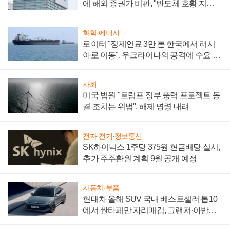
에 해외 증권가 비판, "반도체 호황 지속
성 의문"
화학·에너지
로이터 "정제연료 3만 톤 한국에서 러시
아로 이동", 우크라이나의 공격에 수요 늘
어
사회
미국 법원 "트럼프 정부 풍력 프로젝트 동
결 조치는 위법", 해제 명령 내려
전자·전기·정보통신
SK하이닉스 1주당 375원 현금배당 실시,
추가 주주환원 계획 9월 공개 예정
자동차·부품
현대차 올해 SUV 국내 베스트셀러 톱10
에서 싼타페만 자리매김, 그랜저·아반떼
'세단 쌍끌이'로 내수 방어