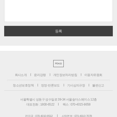
PC버전
회사소개
윤리강령
개인정보처리방침
이용자위원회
청소년보호정책
정정·반론보도
기사심의규정
불편신고
서울특별시 성동구 성수일로 39-34 서울숲더스페이스 12층
대표전화 : 1800-6522
팩스 : 070-4015-8658
편집국 : 070-4010-8512
사업본부 : 070-4010-7078