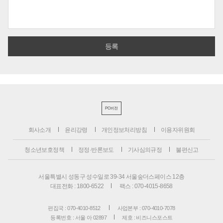
PC버전
회사소개
윤리강령
개인정보처리방침
이용자위원회
청소년보호정책
정정·반론보도
기사심의규정
불편신고
서울특별시 성동구 성수일로 39-34 서울숲더스페이스 12층
대표전화 : 1800-6522
팩스 : 070-4015-8658
편집국 : 070-4010-8512
사업본부 : 070-4010-7078
등록번호 : 서울 아 02897
제호 : 비즈니스포스트