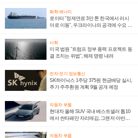
성 의문"
화학·에너지
로이터 "정제연료 3만 톤 한국에서 러시
아로 이동", 우크라이나의 공격에 수요 늘
어
사회
미국 법원 "트럼프 정부 풍력 프로젝트 동
결 조치는 위법", 해제 명령 내려
전자·전기·정보통신
SK하이닉스 1주당 375원 현금배당 실시,
추가 주주환원 계획 9월 공개 예정
자동차·부품
현대차 올해 SUV 국내 베스트셀러 톱10
에서 싼타페만 자리매김, 그랜저·아반떼
'세단 쌍끌이'로 내수 방어
자동차·부품