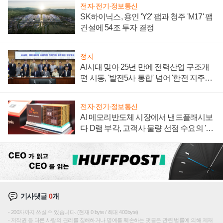
전자·전기·정보통신
SK하이닉스, 용인 'Y2' 팹과 청주 'M17' 팹
건설에 54조 투자 결정
정치
AI시대 맞아 25년 만에 전력산업 구조개
편 시동, '발전5사 통합' 넘어 '한전 지주사'
재편론도
전자·전기·정보통신
AI 메모리반도체 시장에서 낸드플래시보
다 D램 부각, 고객사 물량 선점 수요의 '우
선순위'
기사댓글
0
개
200자까지 쓰실 수 있습니다. (현재 0 byte / 최대 400byte)
저작권 등 다른 사람의 권리를 침해하거나 명예를 훼손하는 댓글은 관련 법률에 의해 제재