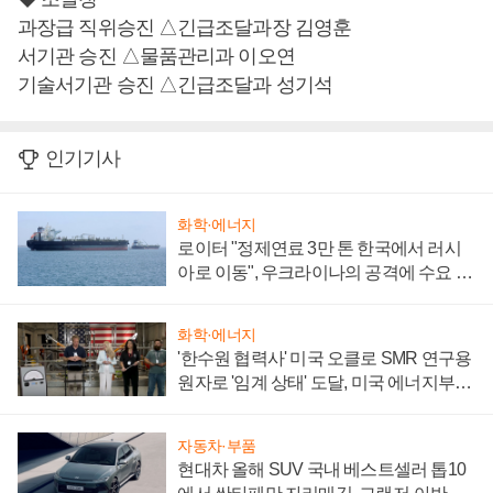
과장급 직위승진 △긴급조달과장 김영훈
서기관 승진 △물품관리과 이오연
기술서기관 승진 △긴급조달과 성기석
인기기사
화학·에너지
로이터 "정제연료 3만 톤 한국에서 러시
아로 이동", 우크라이나의 공격에 수요 늘
어
화학·에너지
'한수원 협력사' 미국 오클로 SMR 연구용
원자로 '임계 상태' 도달, 미국 에너지부
"중요한 이정표"
자동차·부품
현대차 올해 SUV 국내 베스트셀러 톱10