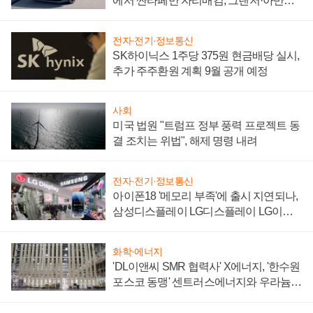
에서 싼타페만 자리매김, 그랜저·아반떼
'세단 쌍끌이'로 내수 방어
전자·전기·정보통신
SK하이닉스 1주당 375원 현금배당 실시,
추가 주주환원 계획 9월 공개 예정
사회
미국 법원 "트럼프 정부 풍력 프로젝트 동
결 조치는 위법", 해제 명령 내려
전자·전기·정보통신
아이폰18 '메모리 부족'에 출시 지연되나,
삼성디스플레이 LG디스플레이 LG이노
텍 '탈애플' 수익 다각화 속도
화학·에너지
'DL이앤씨 SMR 협력사' X에너지, '한수원
포스코 동맹' 센트러스에너지와 우라늄
계약 체결