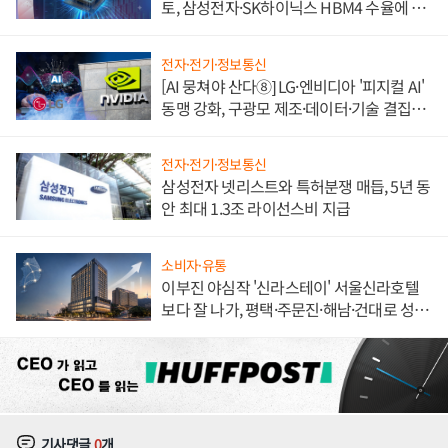
토, 삼성전자·SK하이닉스 HBM4 수율에 주
도권 갈린다
전자·전기·정보통신
[AI 뭉쳐야 산다⑧] LG·엔비디아 '피지컬 AI'
동맹 강화, 구광모 제조·데이터·기술 결집
해 종합 로보틱스 기업으로
전자·전기·정보통신
삼성전자 넷리스트와 특허분쟁 매듭, 5년 동
안 최대 1.3조 라이선스비 지급
소비자·유통
이부진 야심작 '신라스테이' 서울신라호텔
보다 잘 나가, 평택·주문진·해남·건대로 성
장판 더 넓힌다
기사댓글
0
개