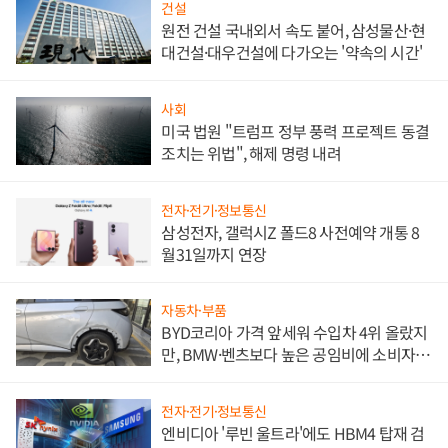
건설
원전 건설 국내외서 속도 붙어, 삼성물산·현
대건설·대우건설에 다가오는 '약속의 시간'
사회
미국 법원 "트럼프 정부 풍력 프로젝트 동결
조치는 위법", 해제 명령 내려
전자·전기·정보통신
삼성전자, 갤럭시Z 폴드8 사전예약 개통 8
월31일까지 연장
자동차·부품
BYD코리아 가격 앞세워 수입차 4위 올랐지
만, BMW·벤츠보다 높은 공임비에 소비자
불만 폭발
전자·전기·정보통신
엔비디아 '루빈 울트라'에도 HBM4 탑재 검