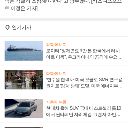
박은 각별히 조심해야 한다”고 당부했다. [비즈니스포스
트 이정은 기자]
인기기사
화학·에너지
로이터 "정제연료 3만 톤 한국에서 러시
아로 이동", 우크라이나의 공격에 수요 늘
어
화학·에너지
'한수원 협력사' 미국 오클로 SMR 연구용
원자로 '임계 상태' 도달, 미국 에너지부
"중요한 이정표"
자동차·부품
현대차 올해 SUV 국내 베스트셀러 톱10
에서 싼타페만 자리매김, 그랜저·아반떼
'세단 쌍끌이'로 내수 방어