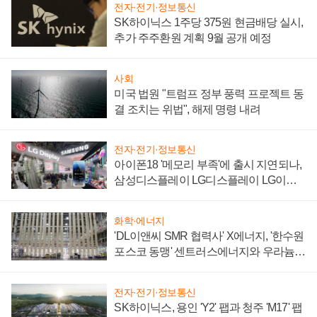
전자·전기·정보통신
SK하이닉스 1주당 375원 현금배당 실시,
추가 주주환원 계획 9월 공개 예정
사회
미국 법원 "트럼프 정부 풍력 프로젝트 동
결 조치는 위법", 해제 명령 내려
전자·전기·정보통신
아이폰18 '메모리 부족'에 출시 지연되나,
삼성디스플레이 LG디스플레이 LG이노
텍 '탈애플' 수익 다각화 속도
화학·에너지
'DL이앤씨 SMR 협력사' X에너지, '한수원
포스코 동맹' 센트러스에너지와 우라늄
계약 체결
전자·전기·정보통신
SK하이닉스, 용인 'Y2' 팹과 청주 'M17' 팹