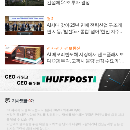
건설에 54조 투자 결정
정치
AI시대 맞아 25년 만에 전력산업 구조개
편 시동, '발전5사 통합' 넘어 '한전 지주사'
재편론도
전자·전기·정보통신
AI 메모리반도체 시장에서 낸드플래시보
다 D램 부각, 고객사 물량 선점 수요의 '우
선순위'
기사댓글
0
개
200자까지 쓰실 수 있습니다. (현재 0 byte / 최대 400byte)
저작권 등 다른 사람의 권리를 침해하거나 명예를 훼손하는 댓글은 관련 법률에 의해 제재
를 받을 수 있습니다.
타인에게 불쾌감을 주는 욕설 등 비하하는 단어가 내용에 포함되거나 인신공격성 글은 관
리자의 판단에 의해 삭제 합니다.