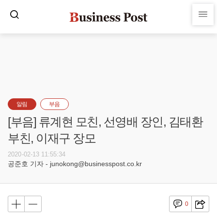
알림
부음
[부음] 류계현 모친, 선영배 장인, 김태환
부친, 이재구 장모
2020-02-13 11:55:34
공준호 기자 - junokong@businesspost.co.kr
0