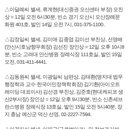
△이달례씨 별세, 류계현(대신증권 오산센터 부장) 모친
상 = 12일 오전 6시30분, 빈소 경기 오산시 오산장례문
화원 401호, 발인 14일 오전 7시, 031-375-1100.
△김정일씨 별세, 김미애 김종엽 김미선 부친상, 선영배
(안산시호남향우회장) 김선진 장인상 = 12일 오후 10시8
분, 빈소 고려대 안산병원 장례식장 111호실, 발인 15일
오전, 031-411-4441.
△김동원씨 별세, 이광일씨 남편상, 김태환(명지대 법무
행정학과 교수·한국이민정책학회장) 김기환(아이오트
레이딩 대표이사) 김선경 부친상, 김준호(현대케피코 생
산2부서장) 장인상 = 12일 오후 9시30분, 빈소 신촌세브
란스병원 장례식장 13호실, 발인 15일 오전 5시40분, 장
지 충남 예산군 덕산 선영, 02-2227-7594.