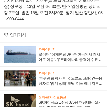
△이경자씨 별세, 이재구(글로벌이코노믹 정보과기부
장) 장모상 = 13일 오전 6시30분, 빈소 일산병원 장례식
장 7호실, 발인 15일 오전 8시30분, 장지 일산 장안사, 03
1-900-0444.
인기기사
화학·에너지
로이터 "정제연료 3만 톤 한국에서 러시
아로 이동", 우크라이나의 공격에 수요 늘
어
화학·에너지
'한수원 협력사' 미국 오클로 SMR 연구용
원자로 '임계 상태' 도달, 미국 에너지부
"중요한 이정표"
전자·전기·정보통신
SK하이닉스 1주당 375원 현금배당 실시,