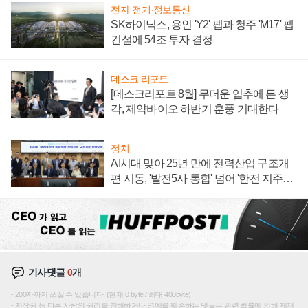
전자·전기·정보통신
SK하이닉스, 용인 'Y2' 팹과 청주 'M17' 팹
건설에 54조 투자 결정
데스크 리포트
[데스크리포트 8월] 무더운 입추에 든 생
각, 제약바이오 하반기 훈풍 기대한다
정치
AI시대 맞아 25년 만에 전력산업 구조개
편 시동, '발전5사 통합' 넘어 '한전 지주사'
재편론도
기사댓글
0
개
200자까지 쓰실 수 있습니다. (현재 0 byte / 최대 400byte)
저작권 등 다른 사람의 권리를 침해하거나 명예를 훼손하는 댓글은 관련 법률에 의해 제재