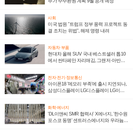
추가 주주환원 계획 9월 공개 예정
사회
미국 법원 "트럼프 정부 풍력 프로젝트 동
결 조치는 위법", 해제 명령 내려
자동차·부품
현대차 올해 SUV 국내 베스트셀러 톱10
에서 싼타페만 자리매김, 그랜저·아반떼
'세단 쌍끌이'로 내수 방어
전자·전기·정보통신
아이폰18 '메모리 부족'에 출시 지연되나,
삼성디스플레이 LG디스플레이 LG이노
텍 '탈애플' 수익 다각화 속도
화학·에너지
'DL이앤씨 SMR 협력사' X에너지, '한수원
포스코 동맹' 센트러스에너지와 우라늄
계약 체결