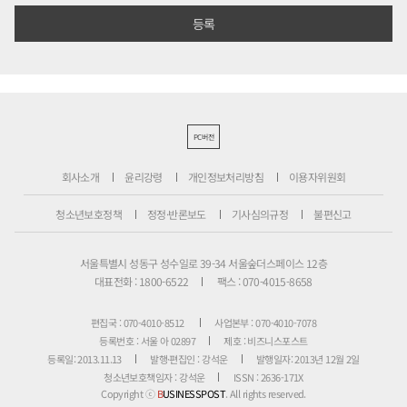
PC버전
회사소개
윤리강령
개인정보처리방침
이용자위원회
청소년보호정책
정정·반론보도
기사심의규정
불편신고
서울특별시 성동구 성수일로 39-34 서울숲더스페이스 12층
대표전화 : 1800-6522
팩스 : 070-4015-8658
편집국 : 070-4010-8512
사업본부 : 070-4010-7078
등록번호 : 서울 아 02897
제호 : 비즈니스포스트
등록일: 2013.11.13
발행·편집인 : 강석운
발행일자: 2013년 12월 2일
청소년보호책임자 : 강석운
ISSN : 2636-171X
Copyright ⓒ
B
USINESSPOST
. All rights reserved.