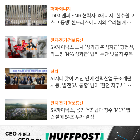
화학·에너지
'DL이앤씨 SMR 협력사' X에너지, '한수원 포
스코 동맹' 센트러스에너지와 우라늄 계약
체결
전자·전기·정보통신
SK하이닉스 노사 '성과급 주식지급' 평행선,
곽노정 'N% 성과급' 법적 논란 벗을지 주목
정치
AI시대 맞아 25년 만에 전력산업 구조개편
시동, '발전5사 통합' 넘어 '한전 지주사' 재편
론도
전자·전기·정보통신
SK하이닉스, 용인 'Y2' 팹과 청주 'M17' 팹
건설에 54조 투자 결정