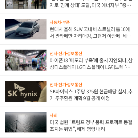
자로 '임계 상태' 도달, 미국 에너지부 "중요
한 이정표"
자동차·부품
현대차 올해 SUV 국내 베스트셀러 톱10에
서 싼타페만 자리매김, 그랜저·아반떼 '세단
쌍끌이'로 내수 방어
전자·전기·정보통신
아이폰18 '메모리 부족'에 출시 지연되나, 삼
성디스플레이 LG디스플레이 LG이노텍 '탈
애플' 수익 다각화 속도
전자·전기·정보통신
SK하이닉스 1주당 375원 현금배당 실시, 추
가 주주환원 계획 9월 공개 예정
사회
미국 법원 "트럼프 정부 풍력 프로젝트 동결
조치는 위법", 해제 명령 내려