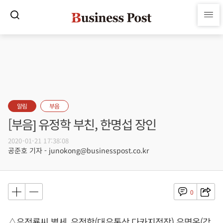
알림
부음
[부음] 유정학 부친, 한명섭 장인
2020-01-21 17:38:08
공준호 기자 - junokong@businesspost.co.kr
0
△유정룡씨 별세, 유정학(대유통상 다카지점장) 유명옥(감