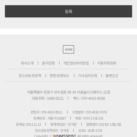
PC버전
회사소개
윤리강령
개인정보처리방침
이용자위원회
청소년보호정책
정정·반론보도
기사심의규정
불편신고
서울특별시 성동구 성수일로 39-34 서울숲더스페이스 12층
대표전화 : 1800-6522
팩스 : 070-4015-8658
편집국 : 070-4010-8512
사업본부 : 070-4010-7078
등록번호 : 서울 아 02897
제호 : 비즈니스포스트
등록일: 2013.11.13
발행·편집인 : 강석운
발행일자: 2013년 12월 2일
청소년보호책임자 : 강석운
ISSN : 2636-171X
Copyright ⓒ
B
USINESSPOST
. All rights reserved.