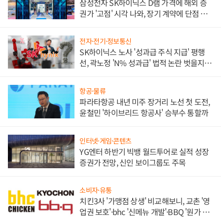
삼성전자 SK하이닉스 D램 가격에 해외 증
권가 '고점' 시각 나와, 장기 계약에 단점 부
각
전자·전기·정보통신
SK하이닉스 노사 '성과급 주식 지급' 평행
선, 곽노정 'N% 성과급' 법적 논란 벗을지 주
목
항공·물류
파라타항공 내년 미주 장거리 노선 첫 도전,
윤철민 '하이브리드 항공사' 승부수 통할까
인터넷·게임·콘텐츠
YG엔터 하반기 빅뱅 월드투어로 실적 성장
증권가 전망, 신인 보이그룹도 주목
소비자·유통
치킨3사 '가맹점 상생' 비교해보니, 교촌 '영
업권 보호'·bhc '신메뉴 개발'·BBQ '원가 부