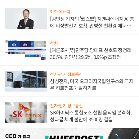
담'
화학·에너지
[김민정 기자의 '코스뽀'] 지엔씨에너지 AI 붐
에 비상발전기 호황, 안병철 친환경 에너지
발전전문기업 향한다
정치
[여론조사꽃] 민주당 당대표 선호도 정청래
30.5%·김민석 29.6%, 0.9%p 초접전
전자·전기·정보통신
삼성전자, 미국 오크리지국립연구소와 극저
온 히트펌프 개발하기로
전자·전기·정보통신
SK하이닉스 통합노조 설립 움직임 본격화,
성과급 체계 불만에 3500명 결집