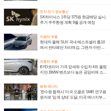
전자·전기·정보통신
SK하이닉스 1주당 375원 현금배당 실시,
추가 주주환원 계획 9월 공개 예정
자동차·부품
현대차 올해 SUV 국내 베스트셀러 톱10
에서 싼타페만 자리매김, 그랜저·아반떼
'세단 쌍끌이'로 내수 방어
자동차·부품
BYD코리아 가격 앞세워 수입차 4위 올랐
지만, BMW·벤츠보다 높은 공임비에 소비
자 불만 폭발
화학·에너지
'한수원 협력사' 미국 오클로 SMR 연구용
원자로 '임계 상태' 도달, 미국 에너지부
"중요한 이정표"