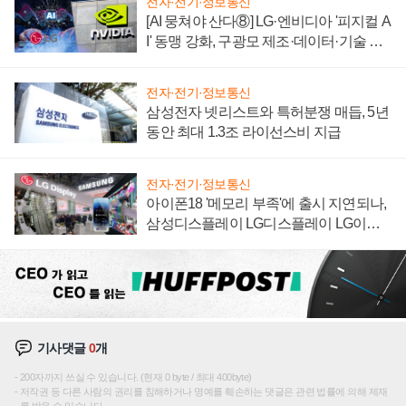
전자·전기·정보통신
[AI 뭉쳐야 산다⑧] LG·엔비디아 '피지컬 A
I' 동맹 강화, 구광모 제조·데이터·기술 결
집해 종합 로보틱스 기업으로
전자·전기·정보통신
삼성전자 넷리스트와 특허분쟁 매듭, 5년
동안 최대 1.3조 라이선스비 지급
전자·전기·정보통신
아이폰18 '메모리 부족'에 출시 지연되나,
삼성디스플레이 LG디스플레이 LG이노
텍 '탈애플' 수익 다각화 속도
기사댓글
0
개
200자까지 쓰실 수 있습니다. (현재 0 byte / 최대 400byte)
저작권 등 다른 사람의 권리를 침해하거나 명예를 훼손하는 댓글은 관련 법률에 의해 제재
를 받을 수 있습니다.