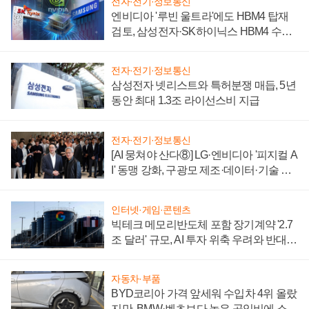
전자·전기·정보통신
엔비디아 '루빈 울트라'에도 HBM4 탑재
검토, 삼성전자·SK하이닉스 HBM4 수율
에 주도권 갈린다
전자·전기·정보통신
삼성전자 넷리스트와 특허분쟁 매듭, 5년
동안 최대 1.3조 라이선스비 지급
전자·전기·정보통신
[AI 뭉쳐야 산다⑧] LG·엔비디아 '피지컬 A
I' 동맹 강화, 구광모 제조·데이터·기술 결
집해 종합 로보틱스 기업으로
인터넷·게임·콘텐츠
빅테크 메모리반도체 포함 장기계약 '2.7
조 달러' 규모, AI 투자 위축 우려와 반대
신호
자동차·부품
BYD코리아 가격 앞세워 수입차 4위 올랐
지만, BMW·벤츠보다 높은 공임비에 소비