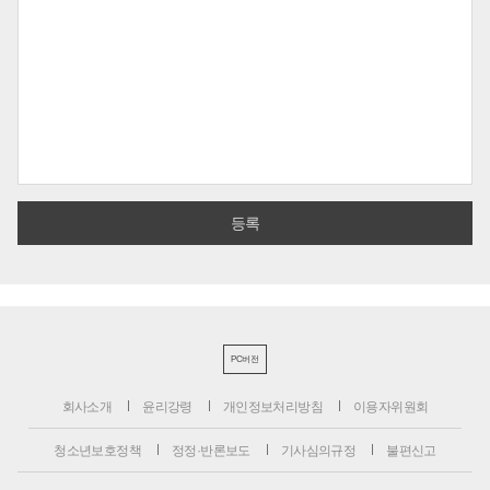
PC버전
회사소개
윤리강령
개인정보처리방침
이용자위원회
청소년보호정책
정정·반론보도
기사심의규정
불편신고