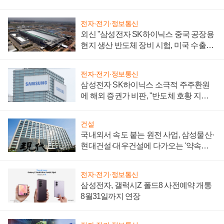
전자·전기·정보통신
외신 "삼성전자 SK하이닉스 중국 공장용
현지 생산 반도체 장비 시험, 미국 수출통
제 대비"
전자·전기·정보통신
삼성전자 SK하이닉스 소극적 주주환원
에 해외 증권가 비판, "반도체 호황 지속
성 의문"
건설
국내외서 속도 붙는 원전 사업, 삼성물산·
현대건설·대우건설에 다가오는 '약속의
시간'
전자·전기·정보통신
삼성전자, 갤럭시Z 폴드8 사전예약 개통
8월31일까지 연장