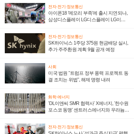
전자·전기·정보통신
아이폰18 '메모리 부족'에 출시 지연되나,
삼성디스플레이 LG디스플레이 LG이노
텍 '탈애플' 수익 다각화 속도
전자·전기·정보통신
SK하이닉스 1주당 375원 현금배당 실시,
추가 주주환원 계획 9월 공개 예정
사회
미국 법원 "트럼프 정부 풍력 프로젝트 동
결 조치는 위법", 해제 명령 내려
화학·에너지
'DL이앤씨 SMR 협력사' X에너지, '한수원
포스코 동맹' 센트러스에너지와 우라늄
계약 체결
전자·전기·정보통신
SK하이닉스 노사 '성과급 주식지급' 평행