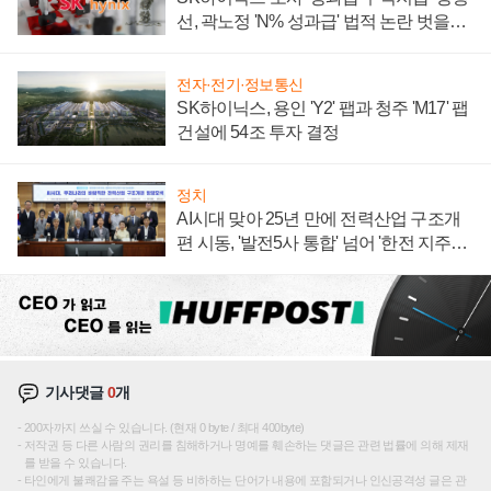
선, 곽노정 'N% 성과급' 법적 논란 벗을지
주목
전자·전기·정보통신
SK하이닉스, 용인 'Y2' 팹과 청주 'M17' 팹
건설에 54조 투자 결정
정치
AI시대 맞아 25년 만에 전력산업 구조개
편 시동, '발전5사 통합' 넘어 '한전 지주사'
재편론도
기사댓글
0
개
200자까지 쓰실 수 있습니다. (현재 0 byte / 최대 400byte)
저작권 등 다른 사람의 권리를 침해하거나 명예를 훼손하는 댓글은 관련 법률에 의해 제재
를 받을 수 있습니다.
타인에게 불쾌감을 주는 욕설 등 비하하는 단어가 내용에 포함되거나 인신공격성 글은 관