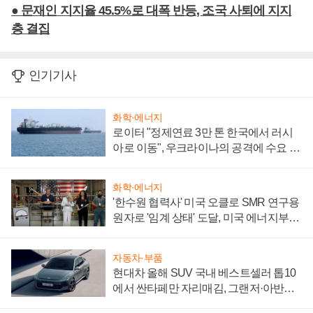
● 문재인 지지율 45.5%로 대폭 반등, 조국 사퇴에 지지
층 결집
인기기사
화학·에너지
로이터 "정제연료 3만 톤 한국에서 러시
아로 이동", 우크라이나의 공격에 수요 늘
어
화학·에너지
'한수원 협력사' 미국 오클로 SMR 연구용
원자로 '임계 상태' 도달, 미국 에너지부
"중요한 이정표"
자동차·부품
현대차 올해 SUV 국내 베스트셀러 톱10
에서 싼타페만 자리매김, 그랜저·아반떼
'세단 쌍끌이'로 내수 방어