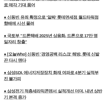
로 매각 기대 품어
● 신동빈 유죄 확정으로 '알짜' 롯데면세점 월드타워점
향배에 시선 몰려
● 국토부 "드론택배 2025년 상용화, 드론으로 17만 명
일자리 창출"
● [오늘Who] 신동빈 '경영공백 리스크' 해방, 롯데 신발
끈 다시 맨다
● 삼성SDI, 에너지저장장치 화재 여파로 4분기 실적부
진 불가피
● 삼성전기 적층세라믹콘덴서 실적개선 더뎌, 내년 상반
기 본격 증가