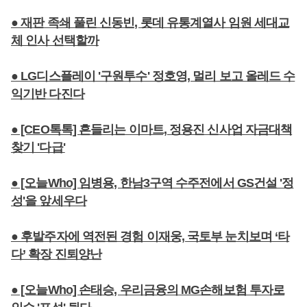
● 재판 족쇄 풀린 신동빈, 롯데 유통계열사 임원 세대교
체 인사 선택할까
● LG디스플레이 '구원투수' 정호영, 멀리 보고 올레드 수
익기반 다진다
● [CEO톡톡] 흔들리는 이마트, 정용진 신사업 자금대책
찾기 '다급'
● [오늘Who] 임병용, 한남3구역 수주전에서 GS건설 '정
성'을 앞세우다
● 후발주자에 역전된 경험 이재웅, 국토부 눈치보며 ‘타
다’ 확장 진퇴양난
● [오늘Who] 손태승, 우리금융의 MG손해보험 투자로