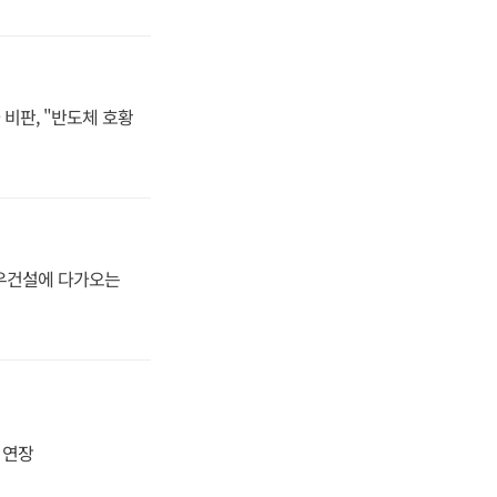
비판, "반도체 호황
대우건설에 다가오는
지 연장