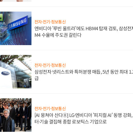
전자·전기·정보통신
엔비디아 '루빈 울트라'에도 HBM4 탑재 검토, 삼성전
M4 수율에 주도권 갈린다
전자·전기·정보통신
삼성전자 넷리스트와 특허분쟁 매듭, 5년 동안 최대 1
급
전자·전기·정보통신
[AI 뭉쳐야 산다⑧] LG·엔비디아 '피지컬 AI' 동맹 강
터·기술 결집해 종합 로보틱스 기업으로