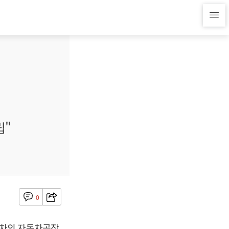
립"
0
대차의 자동차공장