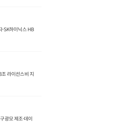
자·SK하이닉스 HB
.3조 라이선스비 지
화, 구광모 제조·데이