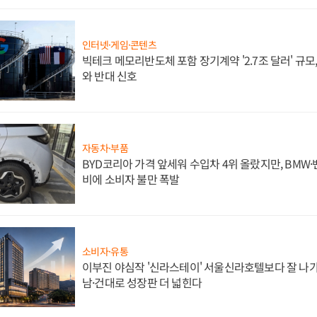
인터넷·게임·콘텐츠
빅테크 메모리반도체 포함 장기계약 '2.7조 달러' 규모,
와 반대 신호
자동차·부품
BYD코리아 가격 앞세워 수입차 4위 올랐지만, BMW
비에 소비자 불만 폭발
소비자·유통
이부진 야심작 '신라스테이' 서울신라호텔보다 잘 나가
남·건대로 성장판 더 넓힌다