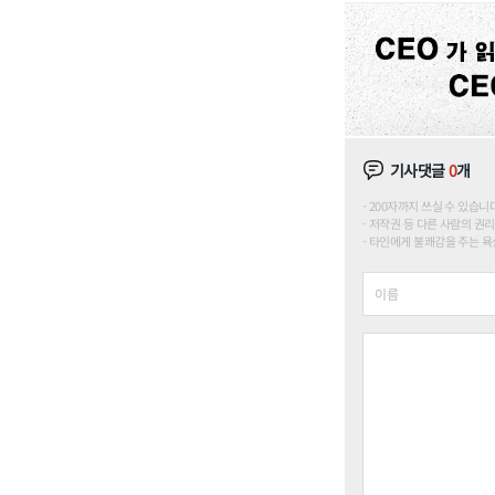
기사댓글
0
개
200자까지 쓰실 수 있습니다. (
저작권 등 다른 사람의 권리
타인에게 불쾌감을 주는 욕설