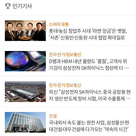
인기기사
소비자·유통
롯데·농심 창업주 시대 '라면 앙금'은 옛말,
'사촌' 신동빈·신동원 시대 협업 확대일로
전자·전기·정보통신
D램과 HBM 내년 물량도 '품절', 고객사 위
기감이 삼성전자 SK하이닉스 협상력 더 키
워
전자·전기·정보통신
외신 "삼성전자 SK하이닉스 중국 공장용 현
지 생산 반도체 장비 시험, 미국 수출통제 대
비"
건설
국내외서 속도 붙는 원전 사업, 삼성물산·현
대건설·대우건설에 다가오는 '약속의 시간'