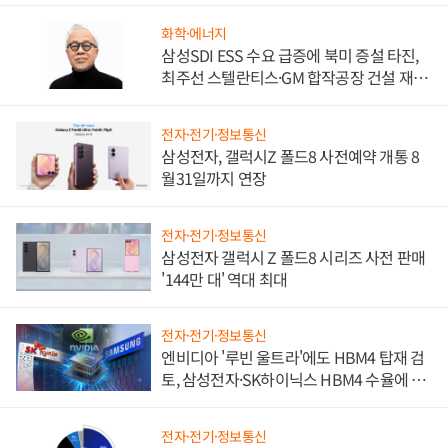
화학·에너지
삼성SDI ESS 수요 급증에 북미 증설 타진,
최주선 스텔란티스·GM 합작공장 건설 재추
진하나
전자·전기·정보통신
삼성전자, 갤럭시Z 폴드8 사전예약 개통 8
월31일까지 연장
전자·전기·정보통신
삼성전자 갤럭시 Z 폴드8 시리즈 사전 판매
'144만 대' 역대 최대
전자·전기·정보통신
엔비디아 '루빈 울트라'에도 HBM4 탑재 검
토, 삼성전자·SK하이닉스 HBM4 수율에 주
도권 갈린다
전자·전기·정보통신