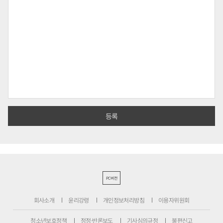
PC버전
회사소개
윤리강령
개인정보처리방침
이용자위원회
청소년보호정책
정정·반론보도
기사심의규정
불편신고