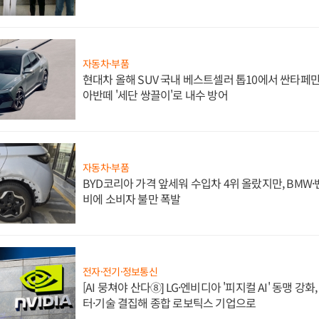
자동차·부품
현대차 올해 SUV 국내 베스트셀러 톱10에서 싼타페만
아반떼 '세단 쌍끌이'로 내수 방어
자동차·부품
BYD코리아 가격 앞세워 수입차 4위 올랐지만, BMW
비에 소비자 불만 폭발
전자·전기·정보통신
[AI 뭉쳐야 산다⑧] LG·엔비디아 '피지컬 AI' 동맹 강
터·기술 결집해 종합 로보틱스 기업으로