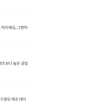
 자리매김, 그랜저·
·벤츠보다 높은 공임
화, 구광모 제조·데이