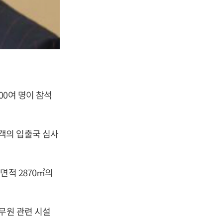
00여 명이 참석
객의 입출국 심사
면적 2870㎡의
무원 관련 시설