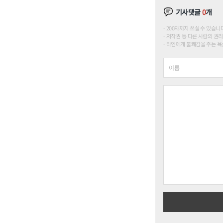
기사댓글
0
개
200자까지 쓰실 수 있습니다. (
저작권 등 다른 사람의 권리
타인에게 불쾌감을 주는 욕설