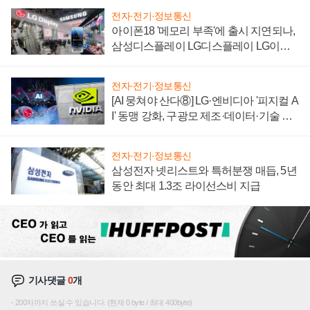
전자·전기·정보통신
아이폰18 '메모리 부족'에 출시 지연되나,
삼성디스플레이 LG디스플레이 LG이노
텍 '탈애플' 수익 다각화 속도
전자·전기·정보통신
[AI 뭉쳐야 산다⑧] LG·엔비디아 '피지컬 A
I' 동맹 강화, 구광모 제조·데이터·기술 결
집해 종합 로보틱스 기업으로
전자·전기·정보통신
삼성전자 넷리스트와 특허분쟁 매듭, 5년
동안 최대 1.3조 라이선스비 지급
기사댓글
0
개
200자까지 쓰실 수 있습니다. (현재 0 byte / 최대 400byte)