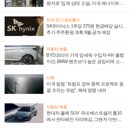
원자로 '임계 상태' 도달, 미국 에너지부
"중요한 이정표"
전자·전기·정보통신
SK하이닉스 1주당 375원 현금배당 실시,
추가 주주환원 계획 9월 공개 예정
자동차·부품
BYD코리아 가격 앞세워 수입차 4위 올랐
지만, BMW·벤츠보다 높은 공임비에 소비
자 불만 폭발
사회
미국 법원 "트럼프 정부 풍력 프로젝트 동
결 조치는 위법", 해제 명령 내려
자동차·부품
현대차 올해 SUV 국내 베스트셀러 톱10
에서 싼타페만 자리매김, 그랜저·아반떼
'세단 쌍끌이'로 내수 방어