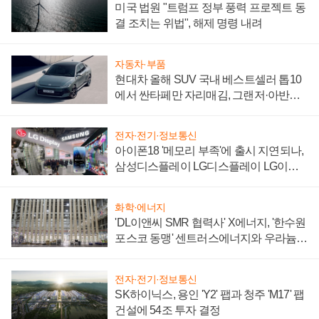
미국 법원 "트럼프 정부 풍력 프로젝트 동
결 조치는 위법", 해제 명령 내려
자동차·부품
현대차 올해 SUV 국내 베스트셀러 톱10
에서 싼타페만 자리매김, 그랜저·아반떼
'세단 쌍끌이'로 내수 방어
전자·전기·정보통신
아이폰18 '메모리 부족'에 출시 지연되나,
삼성디스플레이 LG디스플레이 LG이노
텍 '탈애플' 수익 다각화 속도
화학·에너지
'DL이앤씨 SMR 협력사' X에너지, '한수원
포스코 동맹' 센트러스에너지와 우라늄
계약 체결
전자·전기·정보통신
SK하이닉스, 용인 'Y2' 팹과 청주 'M17' 팹
건설에 54조 투자 결정