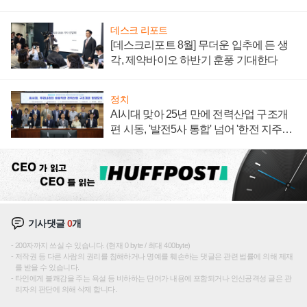
데스크 리포트
[데스크리포트 8월] 무더운 입추에 든 생
각, 제약바이오 하반기 훈풍 기대한다
정치
AI시대 맞아 25년 만에 전력산업 구조개
편 시동, '발전5사 통합' 넘어 '한전 지주사'
재편론도
기사댓글
0
개
200자까지 쓰실 수 있습니다. (현재 0 byte / 최대 400byte)
저작권 등 다른 사람의 권리를 침해하거나 명예를 훼손하는 댓글은 관련 법률에 의해 제재
를 받을 수 있습니다.
타인에게 불쾌감을 주는 욕설 등 비하하는 단어가 내용에 포함되거나 인신공격성 글은 관
리자의 판단에 의해 삭제 합니다.