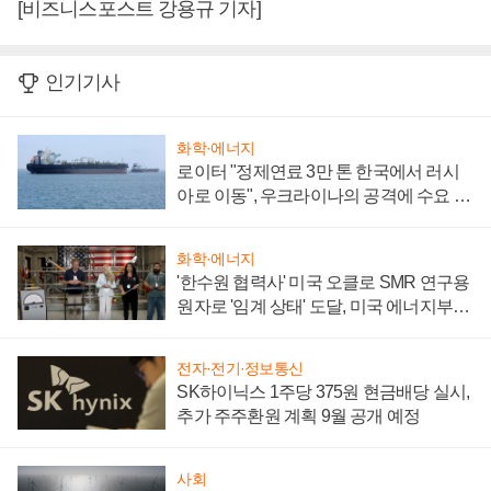
[비즈니스포스트 강용규 기자]
인기기사
화학·에너지
로이터 "정제연료 3만 톤 한국에서 러시
아로 이동", 우크라이나의 공격에 수요 늘
어
화학·에너지
'한수원 협력사' 미국 오클로 SMR 연구용
원자로 '임계 상태' 도달, 미국 에너지부
"중요한 이정표"
전자·전기·정보통신
SK하이닉스 1주당 375원 현금배당 실시,
추가 주주환원 계획 9월 공개 예정
사회