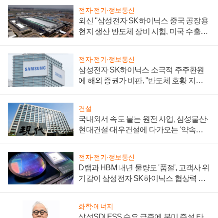
전자·전기·정보통신
외신 "삼성전자 SK하이닉스 중국 공장용
현지 생산 반도체 장비 시험, 미국 수출통
제 대비"
전자·전기·정보통신
삼성전자 SK하이닉스 소극적 주주환원
에 해외 증권가 비판, "반도체 호황 지속
성 의문"
건설
국내외서 속도 붙는 원전 사업, 삼성물산·
현대건설·대우건설에 다가오는 '약속의
시간'
전자·전기·정보통신
D램과 HBM 내년 물량도 '품절', 고객사 위
기감이 삼성전자 SK하이닉스 협상력 더
키워
화학·에너지
삼성SDI ESS 수요 급증에 북미 증설 타