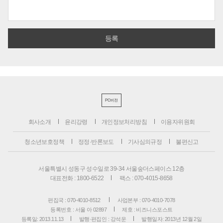
PC버전
회사소개
윤리강령
개인정보처리방침
이용자위원회
청소년보호정책
정정·반론보도
기사심의규정
불편신고
서울특별시 성동구 성수일로 39-34 서울숲더스페이스 12층
대표전화 : 1800-6522
팩스 : 070-4015-8658
편집국 : 070-4010-8512
사업본부 : 070-4010-7078
등록번호 : 서울 아 02897
제호 : 비즈니스포스트
등록일: 2013.11.13
발행·편집인 : 강석운
발행일자: 2013년 12월 2일