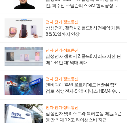
진, 최주선 스텔란티스·GM 합작공장 건
설 재추진하나
전자·전기·정보통신
삼성전자, 갤럭시Z 폴드8 사전예약 개통
8월31일까지 연장
전자·전기·정보통신
삼성전자 갤럭시 Z 폴드8 시리즈 사전 판
매 '144만 대' 역대 최대
전자·전기·정보통신
엔비디아 '루빈 울트라'에도 HBM4 탑재
검토, 삼성전자·SK하이닉스 HBM4 수율
에 주도권 갈린다
전자·전기·정보통신
삼성전자 넷리스트와 특허분쟁 매듭, 5년
동안 최대 1.3조 라이선스비 지급