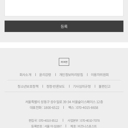
PC버전
회사소개
윤리강령
개인정보처리방침
이용자위원회
청소년보호정책
정정·반론보도
기사심의규정
불편신고
서울특별시 성동구 성수일로 39-34 서울숲더스페이스 12층
대표전화 : 1800-6522
팩스 : 070-4015-8658
편집국 : 070-4010-8512
사업본부 : 070-4010-7078
등록번호 : 서울 아 02897
제호 : 비즈니스포스트