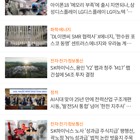
아이폰18 '메모리 부족'에 출시 지연되나, 삼
성디스플레이 LG디스플레이 LG이노텍 '탈
애플' 수익 다각화 속도
화학·에너지
'DL이앤씨 SMR 협력사' X에너지, '한수원 포
스코 동맹' 센트러스에너지와 우라늄 계약
체결
전자·전기·정보통신
SK하이닉스, 용인 'Y2' 팹과 청주 'M17' 팹
건설에 54조 투자 결정
정치
AI시대 맞아 25년 만에 전력산업 구조개편
시동, '발전5사 통합' 넘어 '한전 지주사' 재편
론도
전자·전기·정보통신
SK하이닉스 노사 '성과급 주식지급' 평행선,
곽노정 'N% 성과급' 법적 논란 벗을지 주목