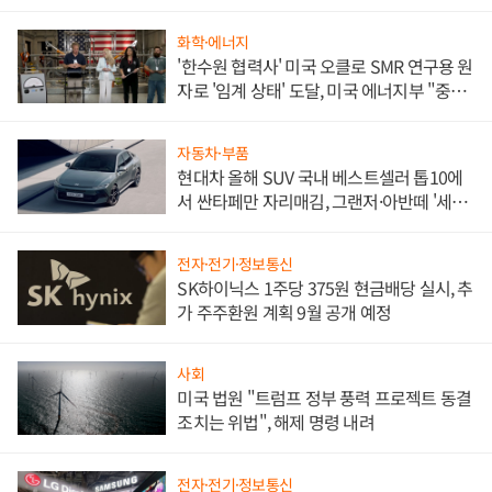
화학·에너지
'한수원 협력사' 미국 오클로 SMR 연구용 원
자로 '임계 상태' 도달, 미국 에너지부 "중요
한 이정표"
자동차·부품
현대차 올해 SUV 국내 베스트셀러 톱10에
서 싼타페만 자리매김, 그랜저·아반떼 '세단
쌍끌이'로 내수 방어
전자·전기·정보통신
SK하이닉스 1주당 375원 현금배당 실시, 추
가 주주환원 계획 9월 공개 예정
사회
미국 법원 "트럼프 정부 풍력 프로젝트 동결
조치는 위법", 해제 명령 내려
전자·전기·정보통신