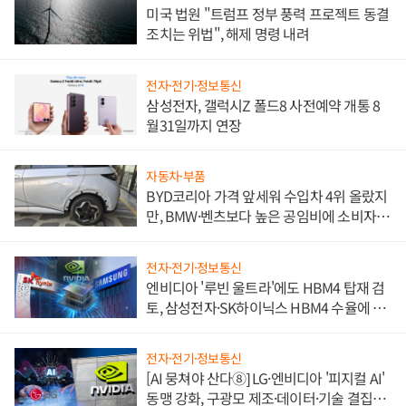
미국 법원 "트럼프 정부 풍력 프로젝트 동결
조치는 위법", 해제 명령 내려
전자·전기·정보통신
삼성전자, 갤럭시Z 폴드8 사전예약 개통 8
월31일까지 연장
자동차·부품
BYD코리아 가격 앞세워 수입차 4위 올랐지
만, BMW·벤츠보다 높은 공임비에 소비자
불만 폭발
전자·전기·정보통신
엔비디아 '루빈 울트라'에도 HBM4 탑재 검
토, 삼성전자·SK하이닉스 HBM4 수율에 주
도권 갈린다
전자·전기·정보통신
[AI 뭉쳐야 산다⑧] LG·엔비디아 '피지컬 AI'
동맹 강화, 구광모 제조·데이터·기술 결집