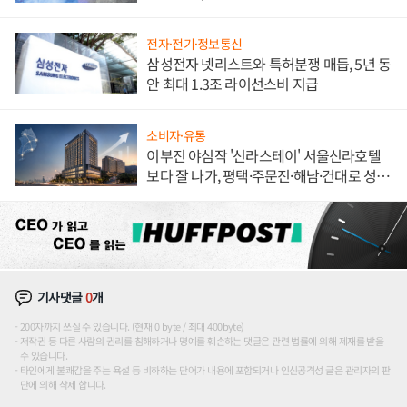
해 종합 로보틱스 기업으로
전자·전기·정보통신
삼성전자 넷리스트와 특허분쟁 매듭, 5년 동
안 최대 1.3조 라이선스비 지급
소비자·유통
이부진 야심작 '신라스테이' 서울신라호텔
보다 잘 나가, 평택·주문진·해남·건대로 성
장판 더 넓힌다
기사댓글
0
개
200자까지 쓰실 수 있습니다. (현재 0 byte / 최대 400byte)
저작권 등 다른 사람의 권리를 침해하거나 명예를 훼손하는 댓글은 관련 법률에 의해 제재를 받을
수 있습니다.
타인에게 불쾌감을 주는 욕설 등 비하하는 단어가 내용에 포함되거나 인신공격성 글은 관리자의 판
단에 의해 삭제 합니다.