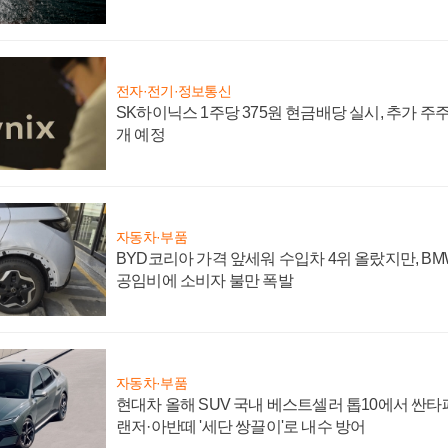
전자·전기·정보통신
SK하이닉스 1주당 375원 현금배당 실시, 추가 주
개 예정
자동차·부품
BYD코리아 가격 앞세워 수입차 4위 올랐지만, B
공임비에 소비자 불만 폭발
자동차·부품
현대차 올해 SUV 국내 베스트셀러 톱10에서 싼타
랜저·아반떼 '세단 쌍끌이'로 내수 방어