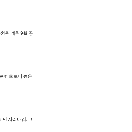
주환원 계획 9월 공
MW·벤츠보다 높은
페만 자리매김, 그