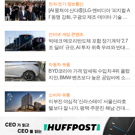
전자·전기·정보통신
[AI 뭉쳐야 산다⑧] LG·엔비디아 '피지컬 A
I' 동맹 강화, 구광모 제조·데이터·기술 결
집해 종합 로보틱스 기업으로
인터넷·게임·콘텐츠
빅테크 메모리반도체 포함 장기계약 '2.7
조 달러' 규모, AI 투자 위축 우려와 반대
신호
자동차·부품
BYD코리아 가격 앞세워 수입차 4위 올랐
지만, BMW·벤츠보다 높은 공임비에 소비
자 불만 폭발
소비자·유통
이부진 야심작 '신라스테이' 서울신라호
텔보다 잘 나가, 평택·주문진·해남·건대로
성장판 더 넓힌다