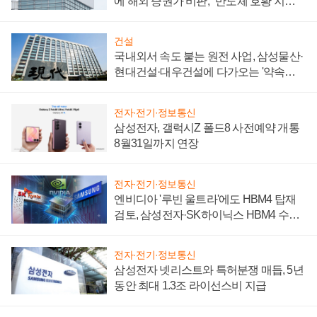
에 해외 증권가 비판, "반도체 호황 지속
성 의문"
건설
국내외서 속도 붙는 원전 사업, 삼성물산·
현대건설·대우건설에 다가오는 '약속의
시간'
전자·전기·정보통신
삼성전자, 갤럭시Z 폴드8 사전예약 개통
8월31일까지 연장
전자·전기·정보통신
엔비디아 '루빈 울트라'에도 HBM4 탑재
검토, 삼성전자·SK하이닉스 HBM4 수율
에 주도권 갈린다
전자·전기·정보통신
삼성전자 넷리스트와 특허분쟁 매듭, 5년
동안 최대 1.3조 라이선스비 지급