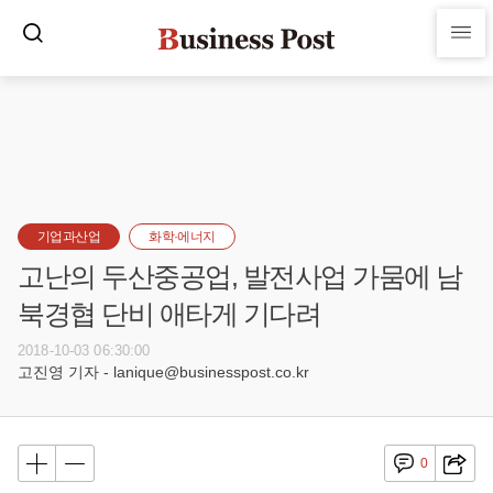
기업과산업
화학·에너지
고난의 두산중공업, 발전사업 가뭄에 남
북경협 단비 애타게 기다려
2018-10-03 06:30:00
고진영 기자 - lanique@businesspost.co.kr
0