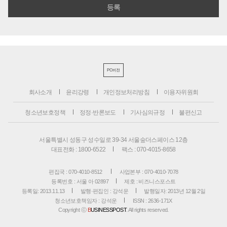
PC버전
회사소개
윤리강령
개인정보처리방침
이용자위원회
청소년보호정책
정정·반론보도
기사심의규정
불편신고
서울특별시 성동구 성수일로 39-34 서울숲더스페이스 12층
대표전화 : 1800-6522
팩스 : 070-4015-8658
편집국 : 070-4010-8512
사업본부 : 070-4010-7078
등록번호 : 서울 아 02897
제호 : 비즈니스포스트
등록일: 2013.11.13
발행·편집인 : 강석운
발행일자: 2013년 12월 2일
청소년보호책임자 : 강석운
ISSN : 2636-171X
Copyright ⓒ
B
USINESSPOST
. All rights reserved.