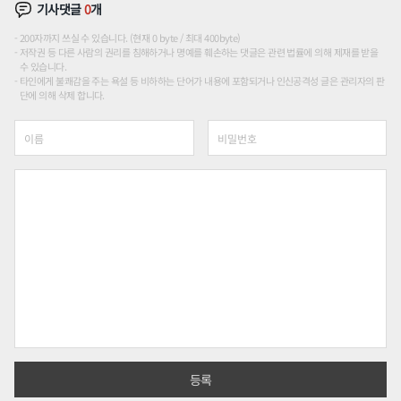
기사댓글
0
개
200자까지 쓰실 수 있습니다. (현재 0 byte / 최대 400byte)
저작권 등 다른 사람의 권리를 침해하거나 명예를 훼손하는 댓글은 관련 법률에 의해 제재를 받을
수 있습니다.
타인에게 불쾌감을 주는 욕설 등 비하하는 단어가 내용에 포함되거나 인신공격성 글은 관리자의 판
단에 의해 삭제 합니다.