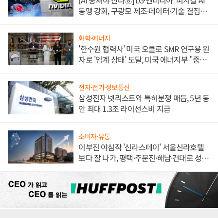
동맹 강화, 구광모 제조·데이터·기술 결집
해 종합 로보틱스 기업으로
화학·에너지
'한수원 협력사' 미국 오클로 SMR 연구용 원
자로 '임계 상태' 도달, 미국 에너지부 "중요
한 이정표"
전자·전기·정보통신
삼성전자 넷리스트와 특허분쟁 매듭, 5년 동
안 최대 1.3조 라이선스비 지급
소비자·유통
이부진 야심작 '신라스테이' 서울신라호텔
보다 잘 나가, 평택·주문진·해남·건대로 성
장판 더 넓힌다