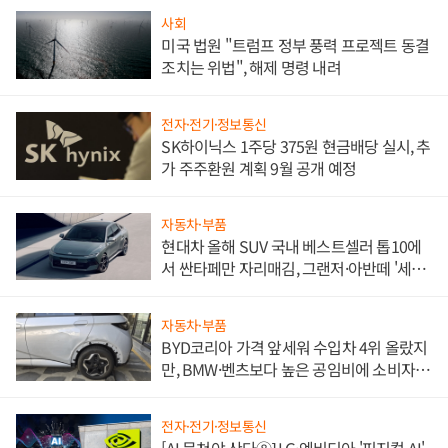
사회
미국 법원 "트럼프 정부 풍력 프로젝트 동결
조치는 위법", 해제 명령 내려
전자·전기·정보통신
SK하이닉스 1주당 375원 현금배당 실시, 추
가 주주환원 계획 9월 공개 예정
자동차·부품
현대차 올해 SUV 국내 베스트셀러 톱10에
서 싼타페만 자리매김, 그랜저·아반떼 '세단
쌍끌이'로 내수 방어
자동차·부품
BYD코리아 가격 앞세워 수입차 4위 올랐지
만, BMW·벤츠보다 높은 공임비에 소비자
불만 폭발
전자·전기·정보통신
[AI 뭉쳐야 산다⑧] LG·엔비디아 '피지컬 AI'