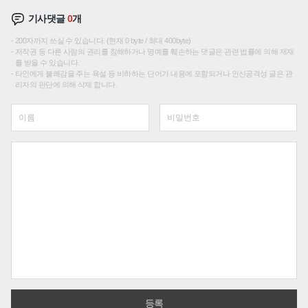
기사댓글
0
개
200자까지 쓰실 수 있습니다. (현재 0 byte / 최대 400byte)
저작권 등 다른 사람의 권리를 침해하거나 명예를 훼손하는 댓글은 관련 법률에 의해 제재
를 받을 수 있습니다.
타인에게 불쾌감을 주는 욕설 등 비하하는 단어가 내용에 포함되거나 인신공격성 글은 관
리자의 판단에 의해 삭제 합니다.