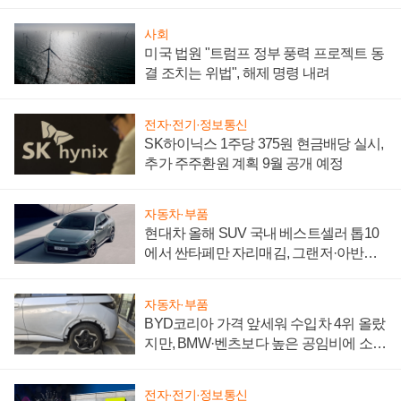
어
사회
미국 법원 "트럼프 정부 풍력 프로젝트 동
결 조치는 위법", 해제 명령 내려
전자·전기·정보통신
SK하이닉스 1주당 375원 현금배당 실시,
추가 주주환원 계획 9월 공개 예정
자동차·부품
현대차 올해 SUV 국내 베스트셀러 톱10
에서 싼타페만 자리매김, 그랜저·아반떼
'세단 쌍끌이'로 내수 방어
자동차·부품
BYD코리아 가격 앞세워 수입차 4위 올랐
지만, BMW·벤츠보다 높은 공임비에 소비
자 불만 폭발
전자·전기·정보통신