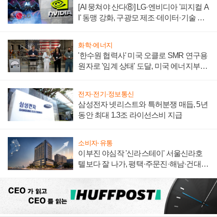
[AI 뭉쳐야 산다⑧] LG·엔비디아 '피지컬 A
I' 동맹 강화, 구광모 제조·데이터·기술 결
집해 종합 로보틱스 기업으로
화학·에너지
'한수원 협력사' 미국 오클로 SMR 연구용
원자로 '임계 상태' 도달, 미국 에너지부
"중요한 이정표"
전자·전기·정보통신
삼성전자 넷리스트와 특허분쟁 매듭, 5년
동안 최대 1.3조 라이선스비 지급
소비자·유통
이부진 야심작 '신라스테이' 서울신라호
텔보다 잘 나가, 평택·주문진·해남·건대로
성장판 더 넓힌다