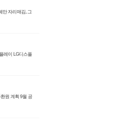
페만 자리매김, 그
스플레이 LG디스플
주환원 계획 9월 공