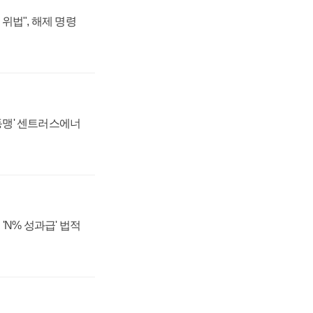
위법", 해제 명령
 동맹' 센트러스에너
'N% 성과급' 법적