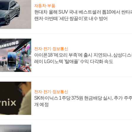
자동차·부품
현대차 올해 SUV 국내 베스트셀러 톱10에서 싼타
랜저·아반떼 '세단 쌍끌이'로 내수 방어
전자·전기·정보통신
아이폰18 '메모리 부족'에 출시 지연되나, 삼성디
레이 LG이노텍 '탈애플' 수익 다각화 속도
전자·전기·정보통신
SK하이닉스 1주당 375원 현금배당 실시, 추가 주
개 예정