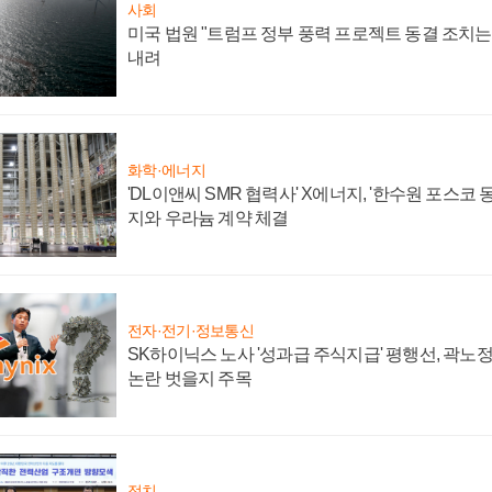
사회
미국 법원 "트럼프 정부 풍력 프로젝트 동결 조치는 
내려
화학·에너지
'DL이앤씨 SMR 협력사' X에너지, '한수원 포스코
지와 우라늄 계약 체결
전자·전기·정보통신
SK하이닉스 노사 '성과급 주식지급' 평행선, 곽노정 
논란 벗을지 주목
정치