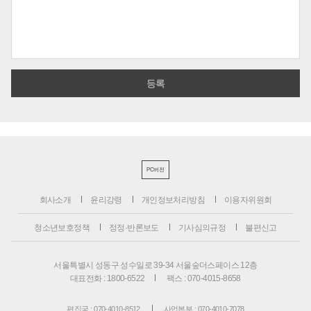
PC버전
회사소개
윤리강령
개인정보처리방침
이용자위원회
청소년보호정책
정정·반론보도
기사심의규정
불편신고
서울특별시 성동구 성수일로 39-34 서울숲더스페이스 12층
대표전화 : 1800-6522
팩스 : 070-4015-8658
편집국 : 070-4010-8512
사업본부 : 070-4010-7078