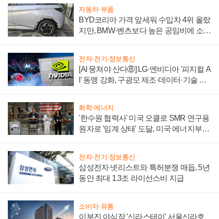
자동차·부품
BYD코리아 가격 앞세워 수입차 4위 올랐
지만, BMW·벤츠보다 높은 공임비에 소비
자 불만 폭발
전자·전기·정보통신
[AI 뭉쳐야 산다⑧] LG·엔비디아 '피지컬 A
I' 동맹 강화, 구광모 제조·데이터·기술 결
집해 종합 로보틱스 기업으로
화학·에너지
'한수원 협력사' 미국 오클로 SMR 연구용
원자로 '임계 상태' 도달, 미국 에너지부
"중요한 이정표"
전자·전기·정보통신
삼성전자 넷리스트와 특허분쟁 매듭, 5년
동안 최대 1.3조 라이선스비 지급
소비자·유통
이부진 야심작 '신라스테이' 서울신라호