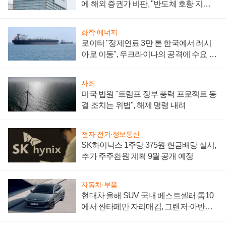
에 해외 증권가 비판, "반도체 호황 지속
성 의문"
화학·에너지
로이터 "정제연료 3만 톤 한국에서 러시
아로 이동", 우크라이나의 공격에 수요 늘
어
사회
미국 법원 "트럼프 정부 풍력 프로젝트 동
결 조치는 위법", 해제 명령 내려
전자·전기·정보통신
SK하이닉스 1주당 375원 현금배당 실시,
추가 주주환원 계획 9월 공개 예정
자동차·부품
현대차 올해 SUV 국내 베스트셀러 톱10
에서 싼타페만 자리매김, 그랜저·아반떼
'세단 쌍끌이'로 내수 방어