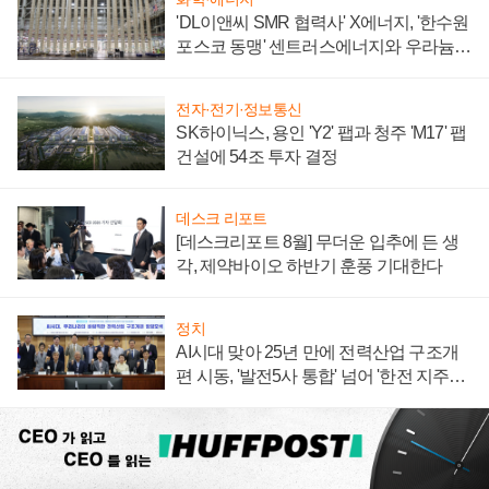
'DL이앤씨 SMR 협력사' X에너지, '한수원
포스코 동맹' 센트러스에너지와 우라늄
계약 체결
전자·전기·정보통신
SK하이닉스, 용인 'Y2' 팹과 청주 'M17' 팹
건설에 54조 투자 결정
데스크 리포트
[데스크리포트 8월] 무더운 입추에 든 생
각, 제약바이오 하반기 훈풍 기대한다
정치
AI시대 맞아 25년 만에 전력산업 구조개
편 시동, '발전5사 통합' 넘어 '한전 지주사'
재편론도