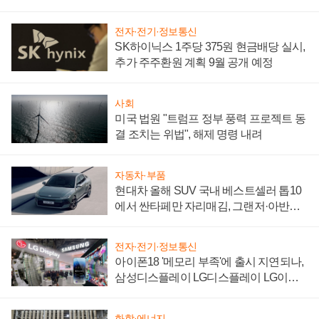
"중요한 이정표"
전자·전기·정보통신
SK하이닉스 1주당 375원 현금배당 실시,
추가 주주환원 계획 9월 공개 예정
사회
미국 법원 "트럼프 정부 풍력 프로젝트 동
결 조치는 위법", 해제 명령 내려
자동차·부품
현대차 올해 SUV 국내 베스트셀러 톱10
에서 싼타페만 자리매김, 그랜저·아반떼
'세단 쌍끌이'로 내수 방어
전자·전기·정보통신
아이폰18 '메모리 부족'에 출시 지연되나,
삼성디스플레이 LG디스플레이 LG이노
텍 '탈애플' 수익 다각화 속도
화학·에너지