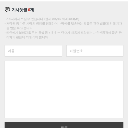
기사댓글
0
개
200자까지 쓰실 수 있습니다. (현재 0 byte / 최대 400byte)
저작권 등 다른 사람의 권리를 침해하거나 명예를 훼손하는 댓글은 관련 법률에 의해 제재
를 받을 수 있습니다.
타인에게 불쾌감을 주는 욕설 등 비하하는 단어가 내용에 포함되거나 인신공격성 글은 관
리자의 판단에 의해 삭제 합니다.