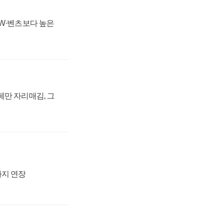
MW·벤츠보다 높은
페만 자리매김, 그
까지 연장