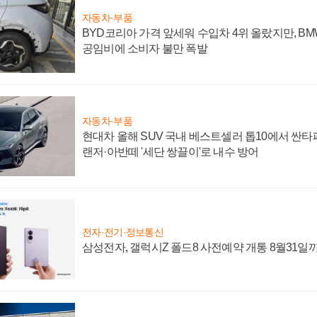
자동차·부품
BYD코리아 가격 앞세워 수입차 4위 올랐지만, B
공임비에 소비자 불만 폭발
자동차·부품
현대차 올해 SUV 국내 베스트셀러 톱10에서 싼타
랜저·아반떼 '세단 쌍끌이'로 내수 방어
전자·전기·정보통신
삼성전자, 갤럭시Z 폴드8 사전예약 개통 8월31일