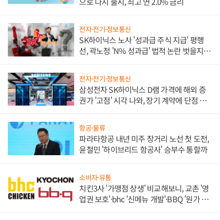
으로 다시 출시, 최고 연 2.0% 금리
전자·전기·정보통신
SK하이닉스 노사 '성과급 주식 지급' 평행
선, 곽노정 'N% 성과급' 법적 논란 벗을지 주
목
전자·전기·정보통신
삼성전자 SK하이닉스 D램 가격에 해외 증
권가 '고점' 시각 나와, 장기 계약에 단점 부
각
항공·물류
파라타항공 내년 미주 장거리 노선 첫 도전,
윤철민 '하이브리드 항공사' 승부수 통할까
소비자·유통
치킨3사 '가맹점 상생' 비교해보니, 교촌 '영
업권 보호'·bhc '신메뉴 개발'·BBQ '원가 부
담'