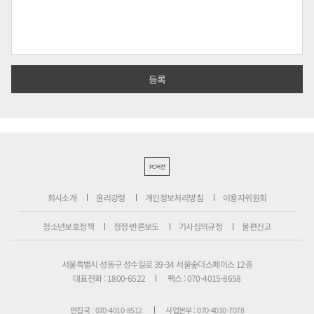
PC버전
회사소개
윤리강령
개인정보처리방침
이용자위원회
청소년보호정책
정정·반론보도
기사심의규정
불편신고
서울특별시 성동구 성수일로 39-34 서울숲더스페이스 12층
대표전화 : 1800-6522
팩스 : 070-4015-8658
편집국 : 070-4010-8512
사업본부 : 070-4010-7078