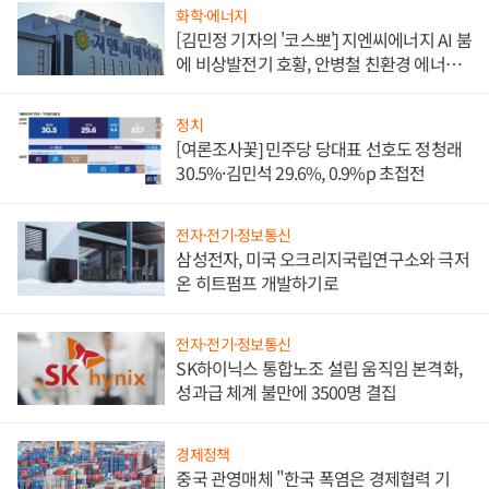
화학·에너지
[김민정 기자의 '코스뽀'] 지엔씨에너지 AI 붐
에 비상발전기 호황, 안병철 친환경 에너지
발전전문기업 향한다
정치
[여론조사꽃] 민주당 당대표 선호도 정청래
30.5%·김민석 29.6%, 0.9%p 초접전
전자·전기·정보통신
삼성전자, 미국 오크리지국립연구소와 극저
온 히트펌프 개발하기로
전자·전기·정보통신
SK하이닉스 통합노조 설립 움직임 본격화,
성과급 체계 불만에 3500명 결집
경제정책
중국 관영매체 "한국 폭염은 경제협력 기