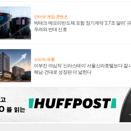
인터넷·게임·콘텐츠
빅테크 메모리반도체 포함 장기계약 '2.7조 달러' 규모
우려와 반대 신호
소비자·유통
이부진 야심작 '신라스테이' 서울신라호텔보다 잘 나
해남·건대로 성장판 더 넓힌다