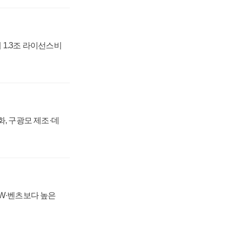
 1.3조 라이선스비
강화, 구광모 제조·데
MW·벤츠보다 높은