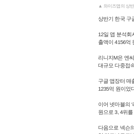
▲ 와이즈앱의 상반
상반기 한국 구
12일 앱 분석
출액이 4156억
리니지M은 엔씨
대규모 다중접속
구글 앱장터 매
1235억 원이었
이어 넷마블의 ‘리
원으로 3, 4위
다음으로 넥슨의