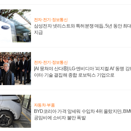
전자·전기·정보통신
삼성전자 넷리스트와 특허분쟁 매듭, 5년 동안 최대
지급
전자·전기·정보통신
[AI 뭉쳐야 산다⑧] LG·엔비디아 '피지컬 AI' 동맹 
이터·기술 결집해 종합 로보틱스 기업으로
자동차·부품
BYD코리아 가격 앞세워 수입차 4위 올랐지만, B
공임비에 소비자 불만 폭발