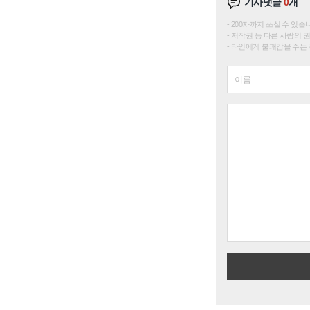
기사댓글
0
개
200자까지 쓰실 수 있습니다. 
저작권 등 다른 사람의 
타인에게 불쾌감을 주는 