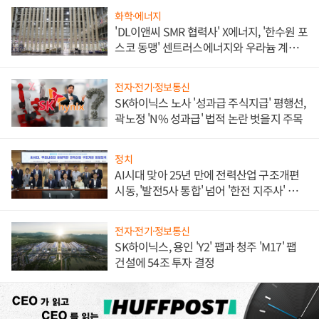
화학·에너지
'DL이앤씨 SMR 협력사' X에너지, '한수원 포
스코 동맹' 센트러스에너지와 우라늄 계약
체결
전자·전기·정보통신
SK하이닉스 노사 '성과급 주식지급' 평행선,
곽노정 'N% 성과급' 법적 논란 벗을지 주목
정치
AI시대 맞아 25년 만에 전력산업 구조개편
시동, '발전5사 통합' 넘어 '한전 지주사' 재편
론도
전자·전기·정보통신
SK하이닉스, 용인 'Y2' 팹과 청주 'M17' 팹
건설에 54조 투자 결정