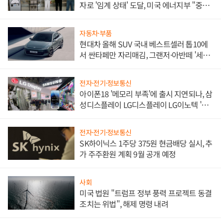
자로 '임계 상태' 도달, 미국 에너지부 "중요
한 이정표"
자동차·부품
현대차 올해 SUV 국내 베스트셀러 톱10에
서 싼타페만 자리매김, 그랜저·아반떼 '세단
쌍끌이'로 내수 방어
전자·전기·정보통신
아이폰18 '메모리 부족'에 출시 지연되나, 삼
성디스플레이 LG디스플레이 LG이노텍 '탈
애플' 수익 다각화 속도
전자·전기·정보통신
SK하이닉스 1주당 375원 현금배당 실시, 추
가 주주환원 계획 9월 공개 예정
사회
미국 법원 "트럼프 정부 풍력 프로젝트 동결
조치는 위법", 해제 명령 내려