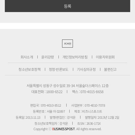
PC버전
회사소개
윤리강령
개인정보처리방침
이용자위원회
청소년보호정책
정정·반론보도
기사심의규정
불편신고
서울특별시 성동구 성수일로 39-34 서울숲더스페이스 12층
대표전화 : 1800-6522
팩스 : 070-4015-8658
편집국 : 070-4010-8512
사업본부 : 070-4010-7078
등록번호 : 서울 아 02897
제호 : 비즈니스포스트
등록일: 2013.11.13
발행·편집인 : 강석운
발행일자: 2013년 12월 2일
청소년보호책임자 : 강석운
ISSN : 2636-171X
Copyright ⓒ
B
USINESSPOST
. All rights reserved.