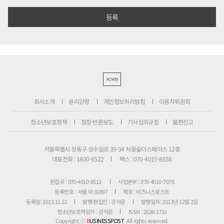
PC버전
회사소개
윤리강령
개인정보처리방침
이용자위원회
청소년보호정책
정정·반론보도
기사심의규정
불편신고
서울특별시 성동구 성수일로 39-34 서울숲더스페이스 12층
대표전화 : 1800-6522
팩스 : 070-4015-8658
편집국 : 070-4010-8512
사업본부 : 070-4010-7078
등록번호 : 서울 아 02897
제호 : 비즈니스포스트
등록일: 2013.11.13
발행·편집인 : 강석운
발행일자: 2013년 12월 2일
청소년보호책임자 : 강석운
ISSN : 2636-171X
Copyright ⓒ
B
USINESSPOST
. All rights reserved.