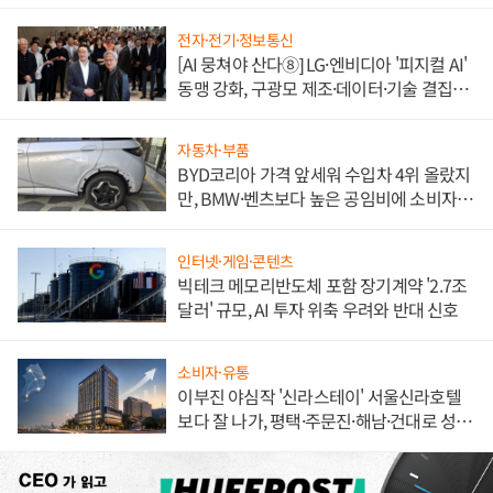
전자·전기·정보통신
[AI 뭉쳐야 산다⑧] LG·엔비디아 '피지컬 AI'
동맹 강화, 구광모 제조·데이터·기술 결집
해 종합 로보틱스 기업으로
자동차·부품
BYD코리아 가격 앞세워 수입차 4위 올랐지
만, BMW·벤츠보다 높은 공임비에 소비자
불만 폭발
인터넷·게임·콘텐츠
빅테크 메모리반도체 포함 장기계약 '2.7조
달러' 규모, AI 투자 위축 우려와 반대 신호
소비자·유통
이부진 야심작 '신라스테이' 서울신라호텔
보다 잘 나가, 평택·주문진·해남·건대로 성
장판 더 넓힌다