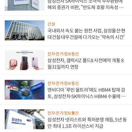
삼성전자 SK하이닉스 소극적 주주환원에
해외 증권가 비판, "반도체 호황 지속성 의
문"
건설
국내외서 속도 붙는 원전 사업, 삼성물산·현
대건설·대우건설에 다가오는 '약속의 시간'
전자·전기·정보통신
삼성전자, 갤럭시Z 폴드8 사전예약 개통 8
월31일까지 연장
전자·전기·정보통신
엔비디아 '루빈 울트라'에도 HBM4 탑재 검
토, 삼성전자·SK하이닉스 HBM4 수율에 주
도권 갈린다
전자·전기·정보통신
삼성전자 넷리스트와 특허분쟁 매듭, 5년 동
안 최대 1.3조 라이선스비 지급