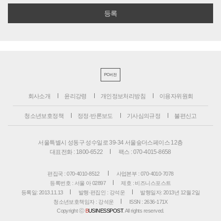
PC버전
회사소개
윤리강령
개인정보처리방침
이용자위원회
청소년보호정책
정정·반론보도
기사심의규정
불편신고
서울특별시 성동구 성수일로 39-34 서울숲더스페이스 12층
대표전화 : 1800-6522
팩스 : 070-4015-8658
편집국 : 070-4010-8512
사업본부 : 070-4010-7078
등록번호 : 서울 아 02897
제호 : 비즈니스포스트
등록일: 2013.11.13
발행·편집인 : 강석운
발행일자: 2013년 12월 2일
청소년보호책임자 : 강석운
ISSN : 2636-171X
Copyright ⓒ
B
USINESSPOST
. All rights reserved.