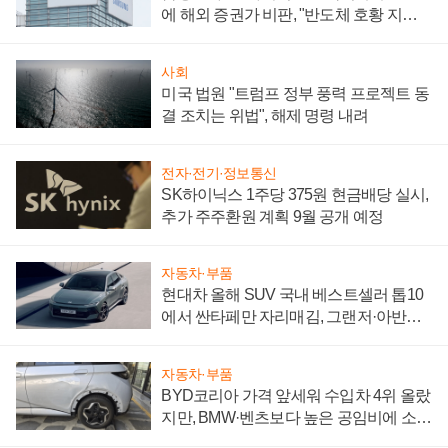
에 해외 증권가 비판, "반도체 호황 지속
성 의문"
사회
미국 법원 "트럼프 정부 풍력 프로젝트 동
결 조치는 위법", 해제 명령 내려
전자·전기·정보통신
SK하이닉스 1주당 375원 현금배당 실시,
추가 주주환원 계획 9월 공개 예정
자동차·부품
현대차 올해 SUV 국내 베스트셀러 톱10
에서 싼타페만 자리매김, 그랜저·아반떼
'세단 쌍끌이'로 내수 방어
자동차·부품
BYD코리아 가격 앞세워 수입차 4위 올랐
지만, BMW·벤츠보다 높은 공임비에 소비
자 불만 폭발