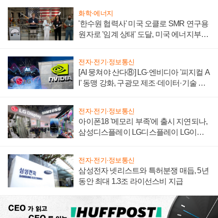
화학·에너지
'한수원 협력사' 미국 오클로 SMR 연구용
원자로 '임계 상태' 도달, 미국 에너지부
"중요한 이정표"
전자·전기·정보통신
[AI 뭉쳐야 산다⑧] LG·엔비디아 '피지컬 A
I' 동맹 강화, 구광모 제조·데이터·기술 결
집해 종합 로보틱스 기업으로
전자·전기·정보통신
아이폰18 '메모리 부족'에 출시 지연되나,
삼성디스플레이 LG디스플레이 LG이노
텍 '탈애플' 수익 다각화 속도
전자·전기·정보통신
삼성전자 넷리스트와 특허분쟁 매듭, 5년
동안 최대 1.3조 라이선스비 지급