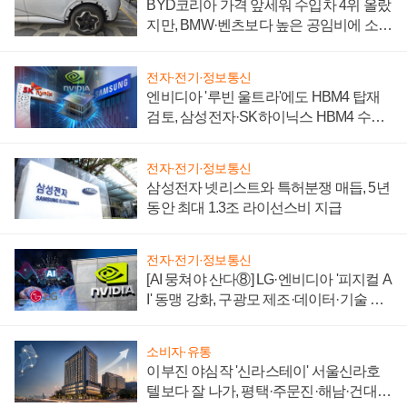
BYD코리아 가격 앞세워 수입차 4위 올랐
지만, BMW·벤츠보다 높은 공임비에 소비
자 불만 폭발
전자·전기·정보통신
엔비디아 '루빈 울트라'에도 HBM4 탑재
검토, 삼성전자·SK하이닉스 HBM4 수율
에 주도권 갈린다
전자·전기·정보통신
삼성전자 넷리스트와 특허분쟁 매듭, 5년
동안 최대 1.3조 라이선스비 지급
전자·전기·정보통신
[AI 뭉쳐야 산다⑧] LG·엔비디아 '피지컬 A
I' 동맹 강화, 구광모 제조·데이터·기술 결
집해 종합 로보틱스 기업으로
소비자·유통
이부진 야심작 '신라스테이' 서울신라호
텔보다 잘 나가, 평택·주문진·해남·건대로