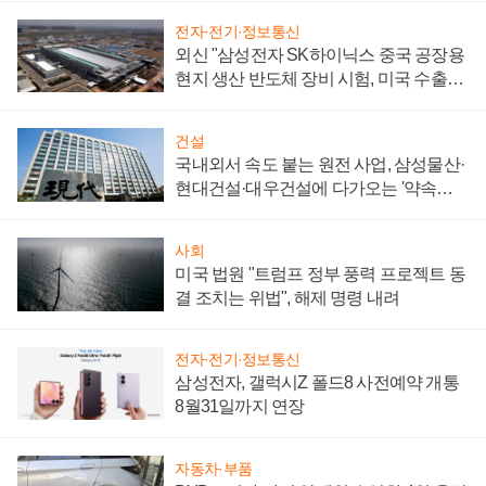
전자·전기·정보통신
외신 "삼성전자 SK하이닉스 중국 공장용
현지 생산 반도체 장비 시험, 미국 수출통
제 대비"
건설
국내외서 속도 붙는 원전 사업, 삼성물산·
현대건설·대우건설에 다가오는 '약속의
시간'
사회
미국 법원 "트럼프 정부 풍력 프로젝트 동
결 조치는 위법", 해제 명령 내려
전자·전기·정보통신
삼성전자, 갤럭시Z 폴드8 사전예약 개통
8월31일까지 연장
자동차·부품