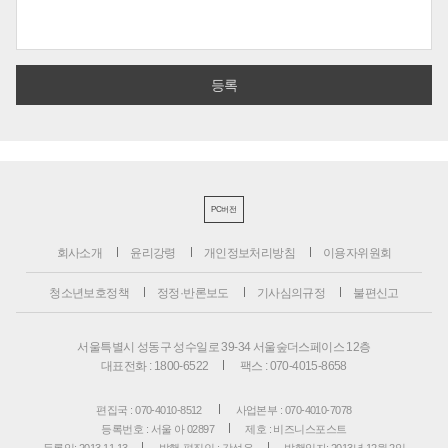
PC버전
회사소개
윤리강령
개인정보처리방침
이용자위원회
청소년보호정책
정정·반론보도
기사심의규정
불편신고
서울특별시 성동구 성수일로 39-34 서울숲더스페이스 12층
대표전화 : 1800-6522
팩스 : 070-4015-8658
편집국 : 070-4010-8512
사업본부 : 070-4010-7078
등록번호 : 서울 아 02897
제호 : 비즈니스포스트