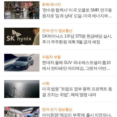
화학·에너지
'한수원 협력사' 미국 오클로 SMR 연구용
원자로 '임계 상태' 도달, 미국 에너지부
"중요한 이정표"
전자·전기·정보통신
SK하이닉스 1주당 375원 현금배당 실시,
추가 주주환원 계획 9월 공개 예정
자동차·부품
현대차 올해 SUV 국내 베스트셀러 톱10
에서 싼타페만 자리매김, 그랜저·아반떼
'세단 쌍끌이'로 내수 방어
사회
미국 법원 "트럼프 정부 풍력 프로젝트 동
결 조치는 위법", 해제 명령 내려
전자·전기·정보통신
아이폰18 '메모리 부족'에 출시 지연되나,