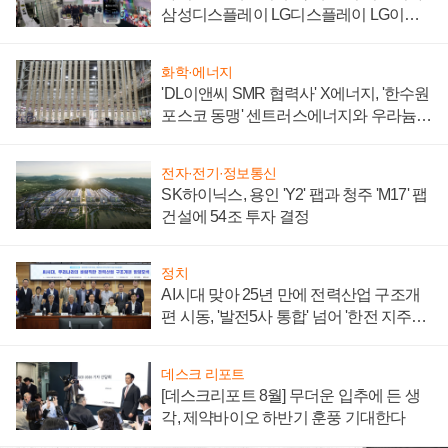
삼성디스플레이 LG디스플레이 LG이노
텍 '탈애플' 수익 다각화 속도
화학·에너지
'DL이앤씨 SMR 협력사' X에너지, '한수원
포스코 동맹' 센트러스에너지와 우라늄
계약 체결
전자·전기·정보통신
SK하이닉스, 용인 'Y2' 팹과 청주 'M17' 팹
건설에 54조 투자 결정
정치
AI시대 맞아 25년 만에 전력산업 구조개
편 시동, '발전5사 통합' 넘어 '한전 지주사'
재편론도
데스크 리포트
[데스크리포트 8월] 무더운 입추에 든 생
각, 제약바이오 하반기 훈풍 기대한다