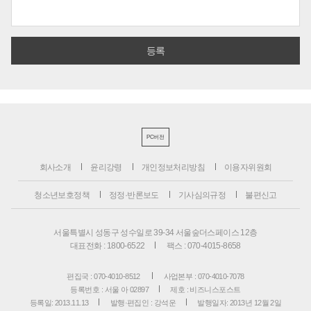
PC버전
회사소개
윤리강령
개인정보처리방침
이용자위원회
청소년보호정책
정정·반론보도
기사심의규정
불편신고
서울특별시 성동구 성수일로 39-34 서울숲더스페이스 12층
대표전화 : 1800-6522
팩스 : 070-4015-8658
편집국 : 070-4010-8512
사업본부 : 070-4010-7078
등록번호 : 서울 아 02897
제호 : 비즈니스포스트
등록일: 2013.11.13
발행·편집인 : 강석운
발행일자: 2013년 12월 2일