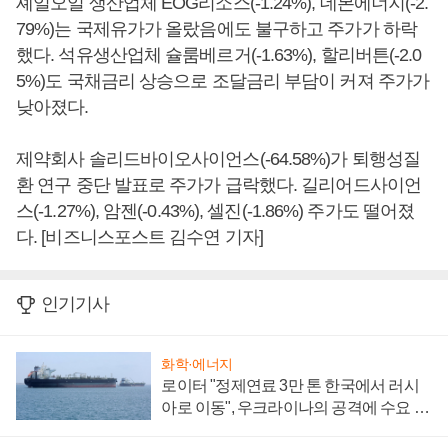
셰일오일 생산업체 EOG리소스(-1.24%), 데본에너지(-2.
79%)는 국제유가가 올랐음에도 불구하고 주가가 하락
했다. 석유생산업체 슐룸베르거(-1.63%), 할리버튼(-2.0
5%)도 국채금리 상승으로 조달금리 부담이 커져 주가가
낮아졌다.
제약회사 솔리드바이오사이언스(-64.58%)가 퇴행성질
환 연구 중단 발표로 주가가 급락했다. 길리어드사이언
스(-1.27%), 암젠(-0.43%), 셀진(-1.86%) 주가도 떨어졌
다. [비즈니스포스트 김수연 기자]
인기기사
화학·에너지
로이터 "정제연료 3만 톤 한국에서 러시
아로 이동", 우크라이나의 공격에 수요 늘
어