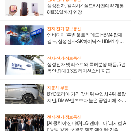
삼성전자, 갤럭시Z 폴드8 사전예약 개통
8월31일까지 연장
전자·전기·정보통신
엔비디아 '루빈 울트라'에도 HBM4 탑재
검토, 삼성전자·SK하이닉스 HBM4 수율
에 주도권 갈린다
전자·전기·정보통신
삼성전자 넷리스트와 특허분쟁 매듭, 5년
동안 최대 1.3조 라이선스비 지급
자동차·부품
BYD코리아 가격 앞세워 수입차 4위 올랐
지만, BMW·벤츠보다 높은 공임비에 소비
자 불만 폭발
전자·전기·정보통신
[AI 뭉쳐야 산다⑧] LG·엔비디아 '피지컬 A
I' 동맹 강화, 구광모 제조·데이터·기술 결