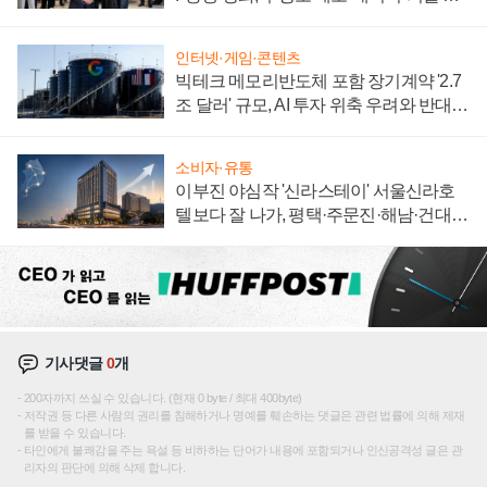
집해 종합 로보틱스 기업으로
인터넷·게임·콘텐츠
빅테크 메모리반도체 포함 장기계약 '2.7
조 달러' 규모, AI 투자 위축 우려와 반대
신호
소비자·유통
이부진 야심작 '신라스테이' 서울신라호
텔보다 잘 나가, 평택·주문진·해남·건대로
성장판 더 넓힌다
기사댓글
0
개
200자까지 쓰실 수 있습니다. (현재 0 byte / 최대 400byte)
저작권 등 다른 사람의 권리를 침해하거나 명예를 훼손하는 댓글은 관련 법률에 의해 제재
를 받을 수 있습니다.
타인에게 불쾌감을 주는 욕설 등 비하하는 단어가 내용에 포함되거나 인신공격성 글은 관
리자의 판단에 의해 삭제 합니다.