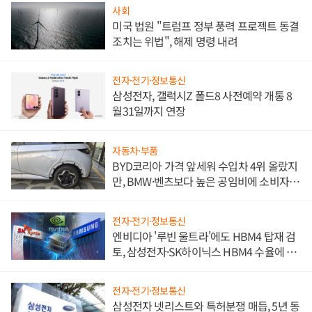
사회
미국 법원 "트럼프 정부 풍력 프로젝트 동결
조치는 위법", 해제 명령 내려
전자·전기·정보통신
삼성전자, 갤럭시Z 폴드8 사전예약 개통 8
월31일까지 연장
자동차·부품
BYD코리아 가격 앞세워 수입차 4위 올랐지
만, BMW·벤츠보다 높은 공임비에 소비자
불만 폭발
전자·전기·정보통신
엔비디아 '루빈 울트라'에도 HBM4 탑재 검
토, 삼성전자·SK하이닉스 HBM4 수율에 주
도권 갈린다
전자·전기·정보통신
삼성전자 넷리스트와 특허분쟁 매듭, 5년 동