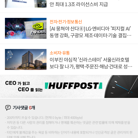
안 최대 1.3조 라이선스비 지급
전자·전기·정보통신
[AI 뭉쳐야 산다⑧] LG·엔비디아 '피지컬 AI'
동맹 강화, 구광모 제조·데이터·기술 결집
해 종합 로보틱스 기업으로
소비자·유통
이부진 야심작 '신라스테이' 서울신라호텔
보다 잘 나가, 평택·주문진·해남·건대로 성
장판 더 넓힌다
기사댓글
0
개
200자까지 쓰실 수 있습니다. (현재 0 byte / 최대 400byte)
저작권 등 다른 사람의 권리를 침해하거나 명예를 훼손하는 댓글은 관련 법률에 의해 제재를 받을
수 있습니다.
타인에게 불쾌감을 주는 욕설 등 비하하는 단어가 내용에 포함되거나 인신공격성 글은 관리자의 판
단에 의해 삭제 합니다.