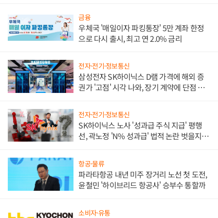
금융
우체국 '매일이자 파킹통장' 5만 계좌 한정
으로 다시 출시, 최고 연 2.0% 금리
전자·전기·정보통신
삼성전자 SK하이닉스 D램 가격에 해외 증
권가 '고점' 시각 나와, 장기 계약에 단점 부
각
전자·전기·정보통신
SK하이닉스 노사 '성과급 주식 지급' 평행
선, 곽노정 'N% 성과급' 법적 논란 벗을지 주
목
항공·물류
파라타항공 내년 미주 장거리 노선 첫 도전,
윤철민 '하이브리드 항공사' 승부수 통할까
소비자·유통