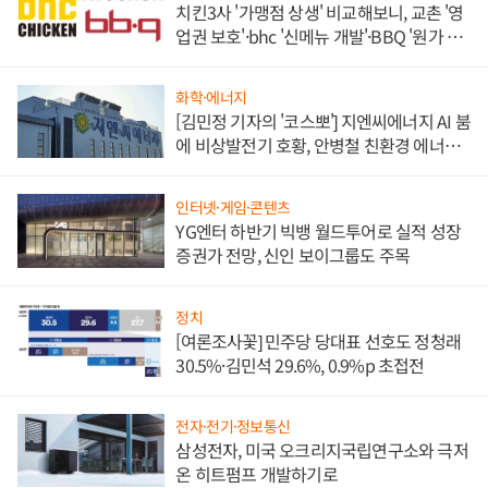
치킨3사 '가맹점 상생' 비교해보니, 교촌 '영
업권 보호'·bhc '신메뉴 개발'·BBQ '원가 부
담'
화학·에너지
[김민정 기자의 '코스뽀'] 지엔씨에너지 AI 붐
에 비상발전기 호황, 안병철 친환경 에너지
발전전문기업 향한다
인터넷·게임·콘텐츠
YG엔터 하반기 빅뱅 월드투어로 실적 성장
증권가 전망, 신인 보이그룹도 주목
정치
[여론조사꽃] 민주당 당대표 선호도 정청래
30.5%·김민석 29.6%, 0.9%p 초접전
전자·전기·정보통신
삼성전자, 미국 오크리지국립연구소와 극저
온 히트펌프 개발하기로