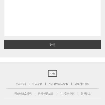
PC버전
회사소개
윤리강령
개인정보처리방침
이용자위원회
청소년보호정책
정정·반론보도
기사심의규정
불편신고