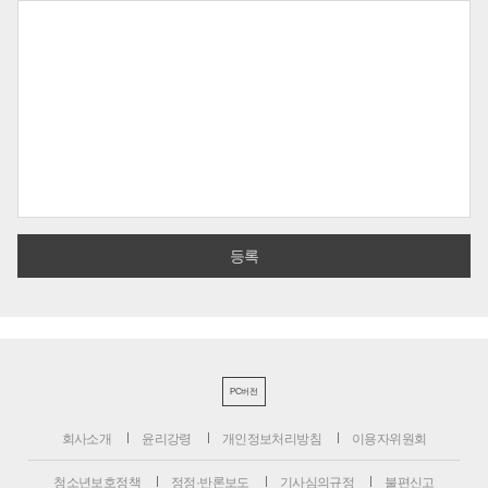
PC버전
회사소개
윤리강령
개인정보처리방침
이용자위원회
청소년보호정책
정정·반론보도
기사심의규정
불편신고