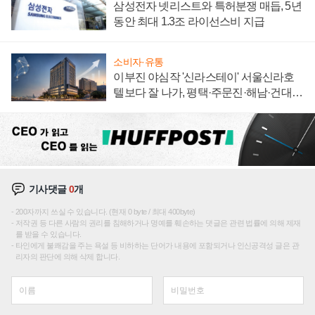
삼성전자 넷리스트와 특허분쟁 매듭, 5년
동안 최대 1.3조 라이선스비 지급
소비자·유통
이부진 야심작 '신라스테이' 서울신라호
텔보다 잘 나가, 평택·주문진·해남·건대로
성장판 더 넓힌다
기사댓글
0
개
200자까지 쓰실 수 있습니다. (현재 0 byte / 최대 400byte)
저작권 등 다른 사람의 권리를 침해하거나 명예를 훼손하는 댓글은 관련 법률에 의해 제재
를 받을 수 있습니다.
타인에게 불쾌감을 주는 욕설 등 비하하는 단어가 내용에 포함되거나 인신공격성 글은 관
리자의 판단에 의해 삭제 합니다.