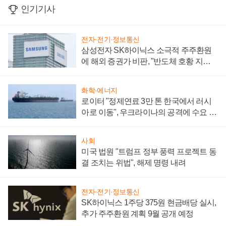
인기기사
전자·전기·정보통신
삼성전자 SK하이닉스 소극적 주주환원
에 해외 증권가 비판, "반도체 호황 지속
성 의문"
화학·에너지
로이터 "정제연료 3만 톤 한국에서 러시
아로 이동", 우크라이나의 공격에 수요 늘
어
사회
미국 법원 "트럼프 정부 풍력 프로젝트 동
결 조치는 위법", 해제 명령 내려
전자·전기·정보통신
SK하이닉스 1주당 375원 현금배당 실시,
추가 주주환원 계획 9월 공개 예정