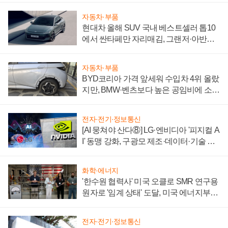
자동차·부품
현대차 올해 SUV 국내 베스트셀러 톱10
에서 싼타페만 자리매김, 그랜저·아반떼
'세단 쌍끌이'로 내수 방어
자동차·부품
BYD코리아 가격 앞세워 수입차 4위 올랐
지만, BMW·벤츠보다 높은 공임비에 소비
자 불만 폭발
전자·전기·정보통신
[AI 뭉쳐야 산다⑧] LG·엔비디아 '피지컬 A
I' 동맹 강화, 구광모 제조·데이터·기술 결
집해 종합 로보틱스 기업으로
화학·에너지
'한수원 협력사' 미국 오클로 SMR 연구용
원자로 '임계 상태' 도달, 미국 에너지부
"중요한 이정표"
전자·전기·정보통신