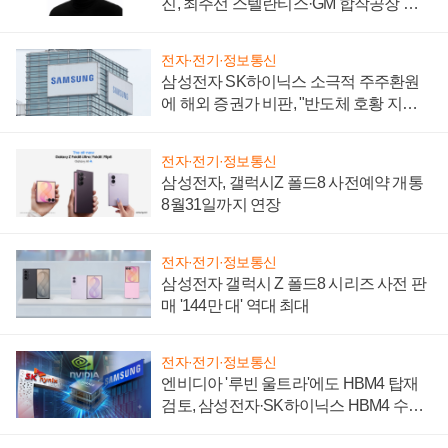
진, 최주선 스텔란티스·GM 합작공장 건
설 재추진하나
전자·전기·정보통신
삼성전자 SK하이닉스 소극적 주주환원
에 해외 증권가 비판, "반도체 호황 지속
성 의문"
전자·전기·정보통신
삼성전자, 갤럭시Z 폴드8 사전예약 개통
8월31일까지 연장
전자·전기·정보통신
삼성전자 갤럭시 Z 폴드8 시리즈 사전 판
매 '144만 대' 역대 최대
전자·전기·정보통신
엔비디아 '루빈 울트라'에도 HBM4 탑재
검토, 삼성전자·SK하이닉스 HBM4 수율
에 주도권 갈린다