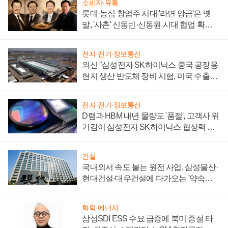
소비자·유통
롯데·농심 창업주 시대 '라면 앙금'은 옛
말, '사촌' 신동빈·신동원 시대 협업 확대
일로
전자·전기·정보통신
외신 "삼성전자 SK하이닉스 중국 공장용
현지 생산 반도체 장비 시험, 미국 수출통
제 대비"
전자·전기·정보통신
D램과 HBM 내년 물량도 '품절', 고객사 위
기감이 삼성전자 SK하이닉스 협상력 더
키워
건설
국내외서 속도 붙는 원전 사업, 삼성물산·
현대건설·대우건설에 다가오는 '약속의
시간'
화학·에너지
삼성SDI ESS 수요 급증에 북미 증설 타