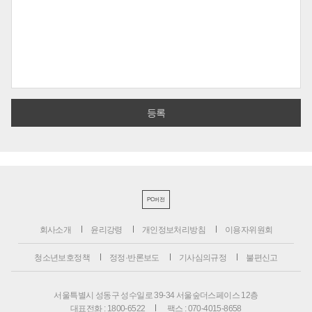
PC버전
회사소개
윤리강령
개인정보처리방침
이용자위원회
청소년보호정책
정정·반론보도
기사심의규정
불편신고
서울특별시 성동구 성수일로 39-34 서울숲더스페이스 12층
대표전화 : 1800-6522
팩스 : 070-4015-8658