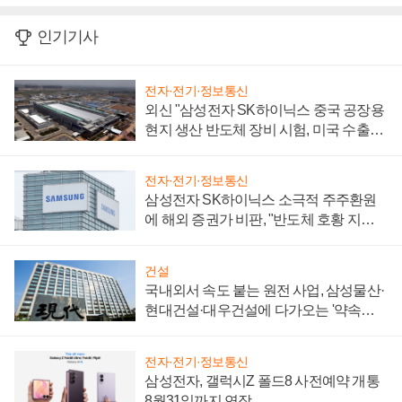
인기기사
전자·전기·정보통신
외신 "삼성전자 SK하이닉스 중국 공장용
현지 생산 반도체 장비 시험, 미국 수출통
제 대비"
전자·전기·정보통신
삼성전자 SK하이닉스 소극적 주주환원
에 해외 증권가 비판, "반도체 호황 지속
성 의문"
건설
국내외서 속도 붙는 원전 사업, 삼성물산·
현대건설·대우건설에 다가오는 '약속의
시간'
전자·전기·정보통신
삼성전자, 갤럭시Z 폴드8 사전예약 개통
8월31일까지 연장