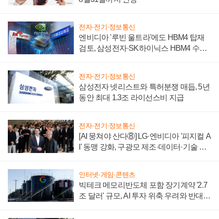
전자·전기·정보통신
엔비디아 '루빈 울트라'에도 HBM4 탑재
검토, 삼성전자·SK하이닉스 HBM4 수율
에 주도권 갈린다
전자·전기·정보통신
삼성전자 넷리스트와 특허분쟁 매듭, 5년
동안 최대 1.3조 라이선스비 지급
전자·전기·정보통신
[AI 뭉쳐야 산다⑧] LG·엔비디아 '피지컬 A
I' 동맹 강화, 구광모 제조·데이터·기술 결
집해 종합 로보틱스 기업으로
인터넷·게임·콘텐츠
빅테크 메모리반도체 포함 장기계약 '2.7
조 달러' 규모, AI 투자 위축 우려와 반대
신호