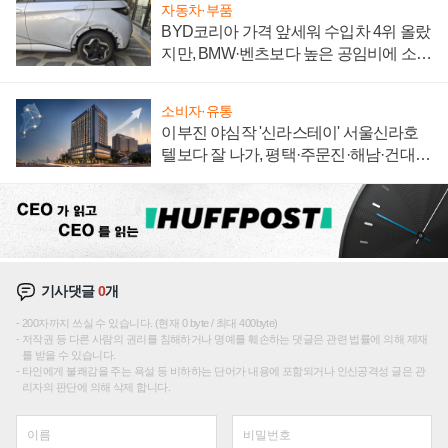
자동차·부품
BYD코리아 가격 앞세워 수입차 4위 올랐
지만, BMW·벤츠보다 높은 공임비에 소비
자 불만 폭발
소비자·유통
이부진 야심작 '신라스테이' 서울신라호
텔보다 잘 나가, 평택·주문진·해남·건대로
성장판 더 넓힌다
기사댓글
0
개
200자까지 쓰실 수 있습니다. (현재 0 byte / 최대 400byte)
저작권 등 다른 사람의 권리를 침해하거나 명예를 훼손하는 댓글은 관련 법률에 의해 제재
를 받을 수 있습니다.
타인에게 불쾌감을 주는 욕설 등 비하하는 단어가 내용에 포함되거나 인신공격성 글은 관
리자의 판단에 의해 삭제 합니다.