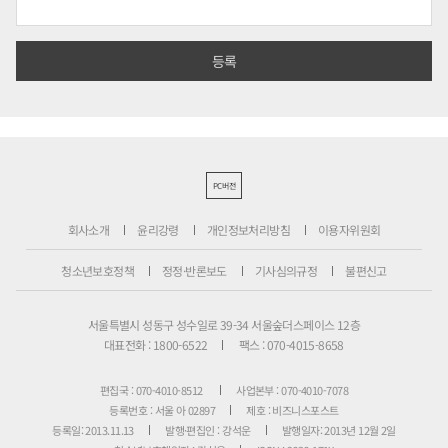
PC버전
회사소개
윤리강령
개인정보처리방침
이용자위원회
청소년보호정책
정정·반론보도
기사심의규정
불편신고
서울특별시 성동구 성수일로 39-34 서울숲더스페이스 12층
대표전화 : 1800-6522
팩스 : 070-4015-8658
편집국 : 070-4010-8512
사업본부 : 070-4010-7078
등록번호 : 서울 아 02897
제호 : 비즈니스포스트
등록일: 2013.11.13
발행·편집인 : 강석운
발행일자: 2013년 12월 2일