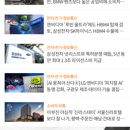
만, BMW·벤츠보다 높은 공임비에 소비자
불만 폭발
전자·전기·정보통신
엔비디아 '루빈 울트라'에도 HBM4 탑재 검
토, 삼성전자·SK하이닉스 HBM4 수율에 주
도권 갈린다
전자·전기·정보통신
삼성전자 넷리스트와 특허분쟁 매듭, 5년 동
안 최대 1.3조 라이선스비 지급
전자·전기·정보통신
[AI 뭉쳐야 산다⑧] LG·엔비디아 '피지컬 AI'
동맹 강화, 구광모 제조·데이터·기술 결집
해 종합 로보틱스 기업으로
소비자·유통
이부진 야심작 '신라스테이' 서울신라호텔
보다 잘 나가, 평택·주문진·해남·건대로 성
장판 더 넓힌다