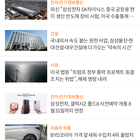
전자·전기·정보통신
외신 "삼성전자 SK하이닉스 중국 공장용 현
지 생산 반도체 장비 시험, 미국 수출통제 대
비"
건설
국내외서 속도 붙는 원전 사업, 삼성물산·현
대건설·대우건설에 다가오는 '약속의 시간'
사회
미국 법원 "트럼프 정부 풍력 프로젝트 동결
조치는 위법", 해제 명령 내려
전자·전기·정보통신
삼성전자, 갤럭시Z 폴드8 사전예약 개통 8
월31일까지 연장
자동차·부품
BYD코리아 가격 앞세워 수입차 4위 올랐지