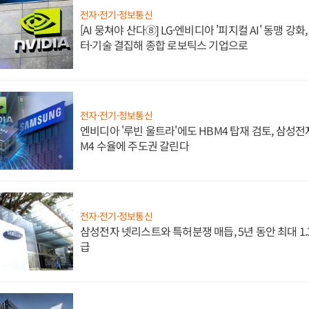
전자·전기·정보통신
[AI 뭉쳐야 산다⑧] LG·엔비디아 '피지컬 AI' 동맹 강
터·기술 결집해 종합 로보틱스 기업으로
전자·전기·정보통신
엔비디아 '루빈 울트라'에도 HBM4 탑재 검토, 삼성전
M4 수율에 주도권 갈린다
전자·전기·정보통신
삼성전자 넷리스트와 특허분쟁 매듭, 5년 동안 최대 1
급