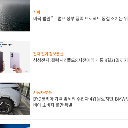
사회
미국 법원 "트럼프 정부 풍력 프로젝트 동결 조치는 위
전자·전기·정보통신
삼성전자, 갤럭시Z 폴드8 사전예약 개통 8월31일까
자동차·부품
BYD코리아 가격 앞세워 수입차 4위 올랐지만, BMW
비에 소비자 불만 폭발