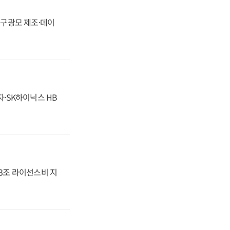
화, 구광모 제조·데이
자·SK하이닉스 HB
.3조 라이선스비 지