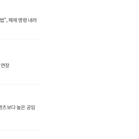
법", 해제 명령 내려
지 연장
·벤츠보다 높은 공임